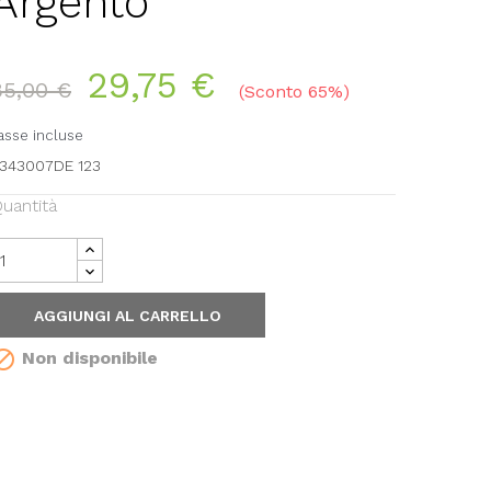
Argento
29,75 €
85,00 €
Sconto 65%
asse incluse
343007DE 123
uantità
AGGIUNGI AL CARRELLO

Non disponibile