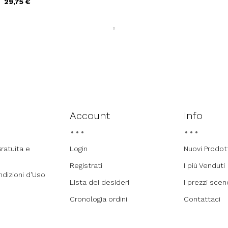
29,75 €
Account
Info
ratuita e
Login
Nuovi Prodot
Registrati
I più Venduti
ndizioni d'Uso
Lista dei desideri
I prezzi sce
Cronologia ordini
Contattaci