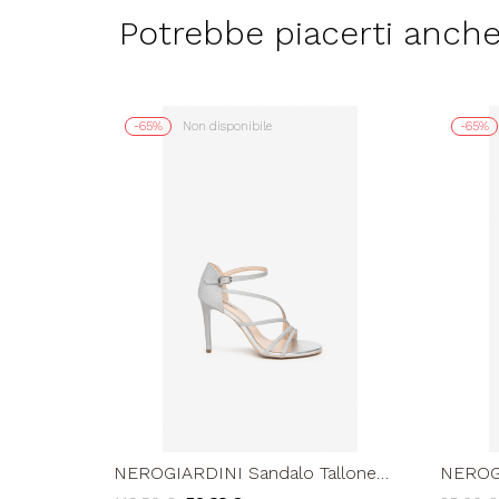
Potrebbe piacerti anch
-65%
Non disponibile
-65%
NEROGIARDINI Sandalo Tallone
NEROGI
Alto Trasversale Fascette Glitter
Tessuto