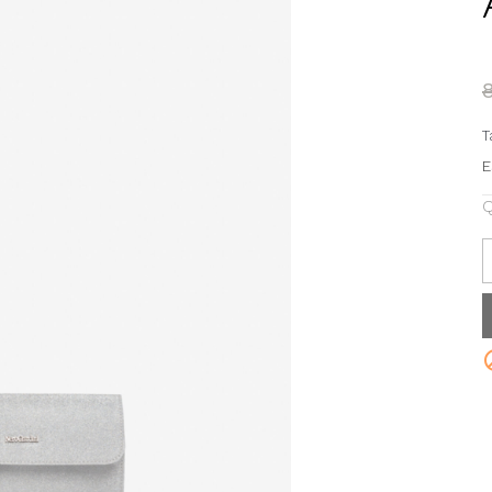
T
E
Q