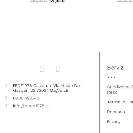
149,50 €
52,33 €
85,00 €
Argento
Servizi
PEDE1978 Calzature Via Alcide De
Spedizione G
Gasperi, 22 73024 Maglie LE
Reso
0836 423540
Termini e Co
info@pede1978.it
Recesso
Privacy