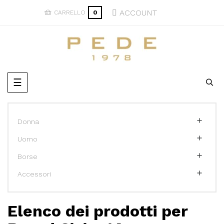
ACCOUNT
CARRELLO
0
navigazione
☰
Toggle

Donna

Uomo

Borse

Accessori
Elenco dei prodotti per