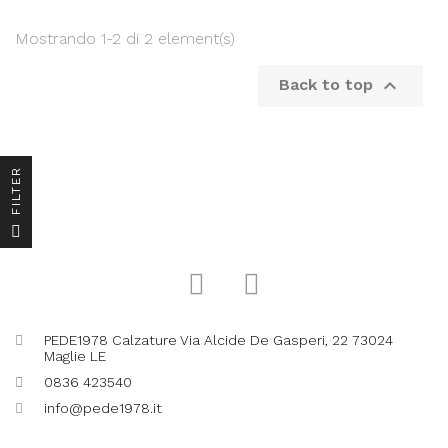
Mostrando 1-2 di 2 element(s)

Back to top
R
F
I
L
T
E
PEDE1978 Calzature Via Alcide De Gasperi, 22 73024
Maglie LE
0836 423540
info@pede1978.it