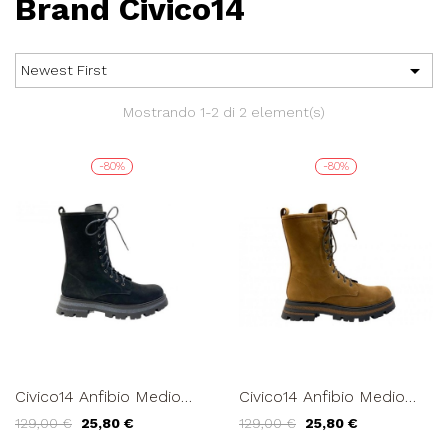
Brand Civico14

Newest First
Mostrando 1-2 di 2 element(s)
-80%
-80%
Civico14 Anfibio Medio
Civico14 Anfibio Medio
Carro Armato Alto Inserto
Carro Armato Alto Inserto
129,00 €
25,80 €
129,00 €
25,80 €
Zip Nero
Zip Cuoio