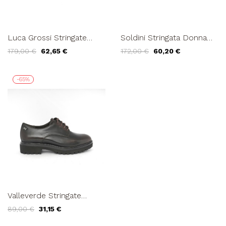
Luca Grossi Stringate
Soldini Stringata Donna
Derby con Tacco Largo
Derby Fondo Basso
179,00 €
62,65 €
172,00 €
60,20 €
Vernice Nero
Gomma Nero
-65%
Valleverde Stringate
Donna Derby Spazzolato
89,00 €
31,15 €
Testa di Moro