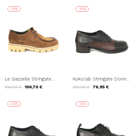
-45%
-45%
Le Gazzelle Stringate
Koko.lab Stringate Donna
Donna Parabooot
Oxford Puntale Nero
194,00 €
106,70 €
139,90 €
76,95 €
Vaschetta Multi Cuoio
Testa di Moro
-45%
-45%