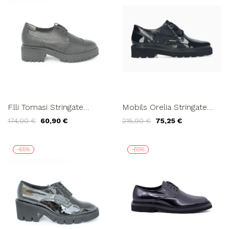
F.lli Tomasi Stringate
Mobils Orelia Stringate
Derby Coda Tacco Medio
Donna Derby Fondo
174,00 €
60,90 €
215,00 €
75,25 €
Nero
Carro 2 Fori Naplak Nero
-65%
-65%