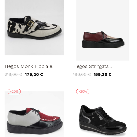
Hegos Monk Fibbia e
Hegos Stringata
Frangia Animalier Mucca
Multicolor Camoscio
219,00 €
175,20 €
199,00 €
159,20 €
Bianco Nero
Pelle Nero Beige
-20%
-20%