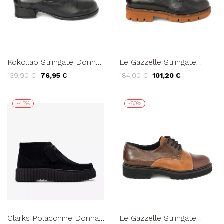
Koko.lab Stringate Donna
Le Gazzelle Stringate
Oxford Puntale Pelle
Donna Derby Fondo
139,90 €
76,95 €
184,00 €
101,20 €
Nero
Argilla Laminato Bronzo
-45%
-80%
Clarks Polacchine Donna
Le Gazzelle Stringate