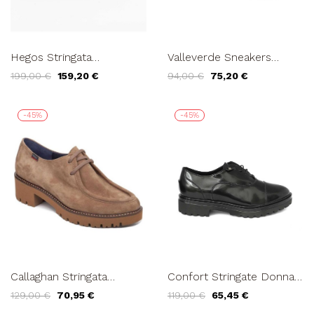
Hegos Stringata
Valleverde Sneakers
Multicolor Camoscio
Fondo Medio Zip Laterale
199,00 €
159,20 €
94,00 €
75,20 €
Pelle Nero Bordeaux
Dettagli Naplak Nero
-45%
-45%
Callaghan Stringata
Confort Stringate Donna
Freestyle Paraboot con
Oxford Spazzolato Nero
129,00 €
70,95 €
119,00 €
65,45 €
Tacco Camoscio Visone