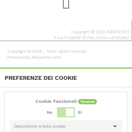
Copyright © 2025 PEDE1978.IT
P. Iva IT03558710756-CCIAA LE230363
Copyright © 2026 - Tutti i diritti riservati.
Powered by Relax4me.com
PREFERENZE DEI COOKIE
Cookie funzionali
Tecnico
No
Sì
Descrizione e lista cookie