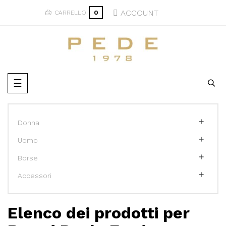
ACCOUNT
CARRELLO
0
navigazione
☰
Toggle

Donna

Uomo

Borse

Accessori
Elenco dei prodotti per