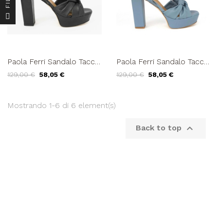
F
I
L
T
E
Paola Ferri Sandalo Tacco
Paola Ferri Sandalo Tacco
Alto Plateau Braccialetto
Alto Plateau Braccialetto
129,00 €
58,05 €
129,00 €
58,05 €
Nappa Nero
Celeste Allure
Mostrando 1-6 di 6 element(s)

Back to top