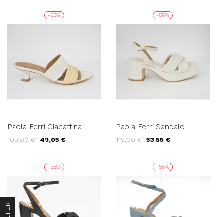
-55%
-55%
Paola Ferri Ciabattina
Paola Ferri Sandalo
Goccia Tacco Pelle Burro
Platform Incrocio
109,00 €
49,05 €
119,00 €
53,55 €
Nude
Braccialetto Crema
-55%
-55%
R