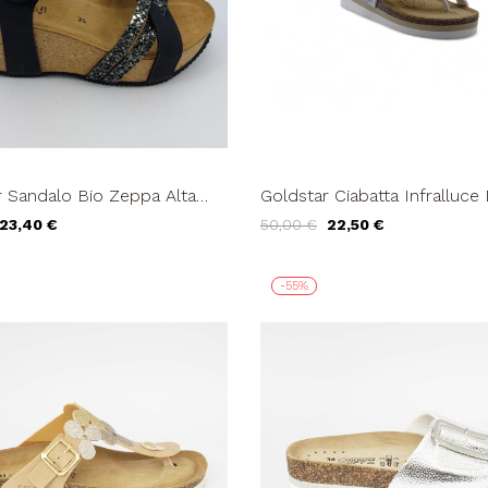
r Sandalo Bio Zeppa Alta
Goldstar Ciabatta Infralluce
ce Braccialetto Peltro Nero
Fascia Regolabile Bianco Ar
23,40 €
50,00 €
22,50 €
-55%