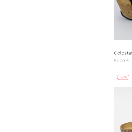
Goldsta
Multifas
52,00 €
-55%