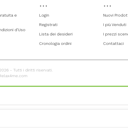
ratuita e
Login
Nuovi Prodot
Registrati
I più Venduti
ndizioni d'Uso
Lista dei desideri
I prezzi sce
Cronologia ordini
Contattaci
26 - Tutti i diritti riservati.
 Relax4me.com