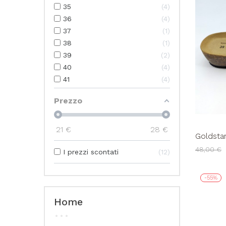
35
4
36
4
37
1
38
1
39
2
40
4
41
4
Prezzo
21
€
28
€
Goldsta
Doppia F
48,00 €
I prezzi scontati
12
-55%
Home