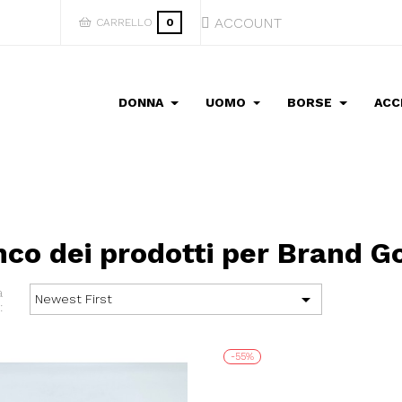
ACCOUNT
CARRELLO
0
DONNA
UOMO
BORSE
ACC
nco dei prodotti per Brand G
a

Newest First
:
-55%