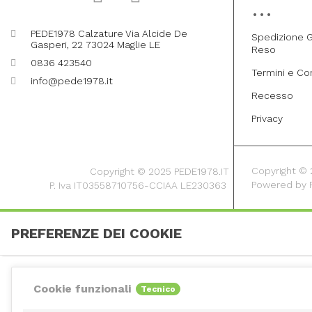
PEDE1978 Calzature Via Alcide De
Spedizione G
Gasperi, 22 73024 Maglie LE
Reso
0836 423540
Termini e Co
info@pede1978.it
Recesso
Privacy
Copyright © 20
Copyright © 2025 PEDE1978.IT
Powered by
P. Iva IT03558710756-CCIAA LE230363
PREFERENZE DEI COOKIE
Cookie funzionali
Tecnico