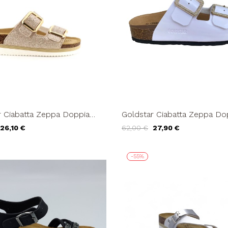
r Ciabatta Zeppa Doppia
Goldstar Ciabatta Zeppa Do
ibbie Ferro Platino
Fascia Fibbie Strass Bianco
26,10 €
62,00 €
27,90 €
-55%