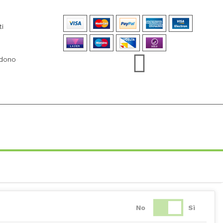
ti
ndono
No
Sì