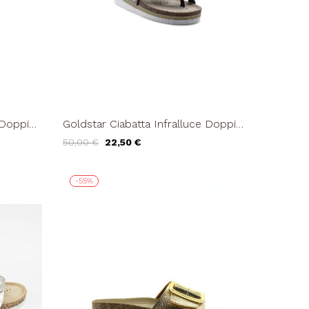
 Doppia
Goldstar Ciabatta Infralluce Doppia
gento
Fascia Regolabile Sabbia Bianco
50,00 €
22,50 €
-55%