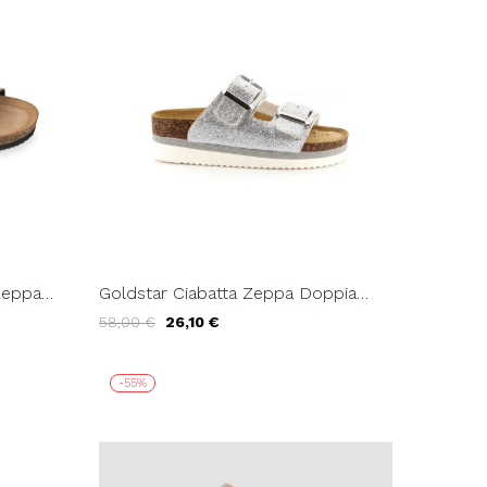
Zeppa
Goldstar Ciabatta Zeppa Doppia
Sabbia...
Fascia Fibbie Ferro Argento
58,00 €
26,10 €
-55%