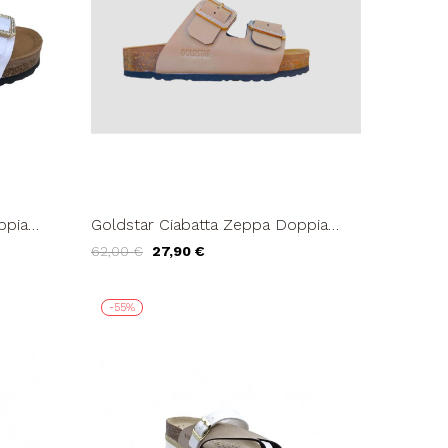
ppia
Goldstar Ciabatta Zeppa Doppia
Fascia Fibbie Strass Sabbia
62,00 €
27,90 €
-55%