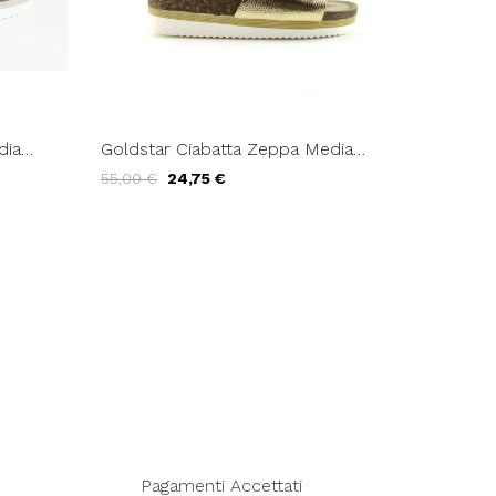
dia
Goldstar Ciabatta Zeppa Media
Monofascia Fibbia Platino
55,00 €
24,75 €
Pagamenti Accettati