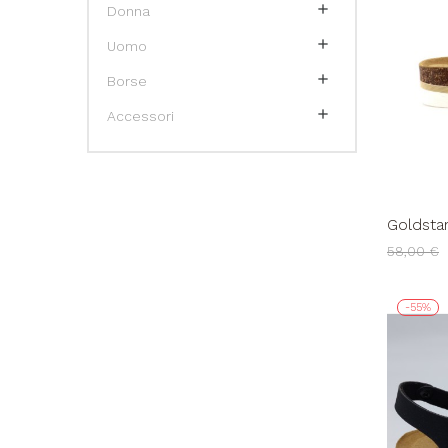

Donna

Uomo

Borse

Accessori
Goldsta
Fascia F
58,00 €
-55%