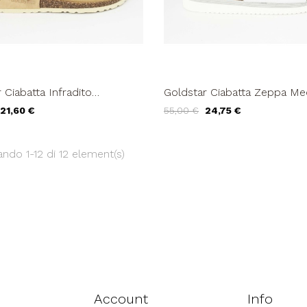
 Ciabatta Infradito
Goldstar Ciabatta Zeppa Me
le Petali Glitter Pelle Sabbia
Monofascia Fibbia Argento
21,60 €
55,00 €
24,75 €
ndo 1-12 di 12 element(s)
Account
Info