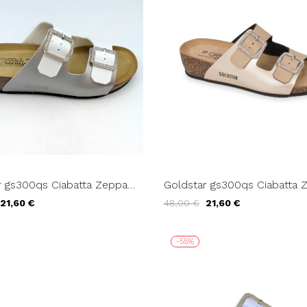
r gs300qs Ciabatta Zeppa
Goldstar gs300qs Ciabatta 
ascia Fibbie Strass Bianco...
Doppia Fascia Fibbie Strass 
21,60 €
48,00 €
21,60 €
-55%