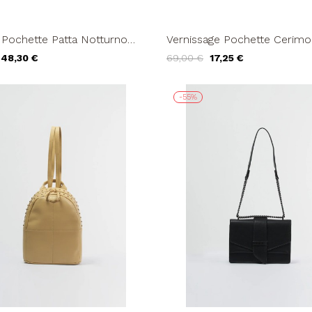
 Pochette Patta Notturno
Vernissage Pochette Cerimo
 Calamita Tracolla Catena
Bustina Tessuto Galassia Gli
48,30 €
69,00 €
17,25 €
-55%