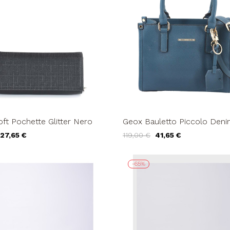
oft Pochette Glitter Nero
Geox Bauletto Piccolo Den
27,65 €
119,00 €
41,65 €
-65%