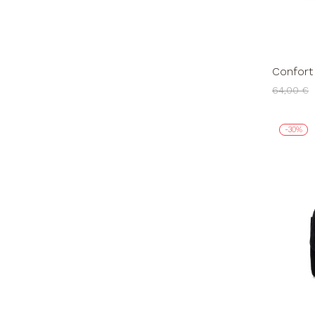
Confort
Nero
64,00 €
-30%