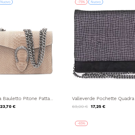
Nuovo
-75%
Nuovo
 Bauletto Pitone Patta
Valleverde Pochette Quadra
a Catena Taupe
Stampa Cocco Antracite
23,70 €
69,00 €
17,25 €
-65%