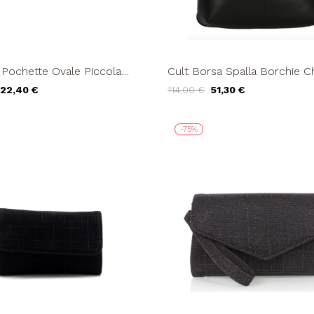
 Pochette Ovale Piccola
Cult Borsa Spalla Borchie C
Zip Tasca Zip Nero
22,40 €
114,00 €
51,30 €
-75%