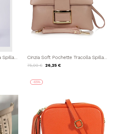
 Spilla
Cinzia Soft Pochette Tracolla Spilla
Dorata Cipria
75,00 €
26,25 €
-65%