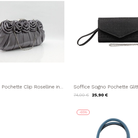
 Pochette Clip Roselline in
Soffice Sogno Pochette Glitt
gio
Calamita Bracciale Catena 
74,00 €
25,90 €
-65%