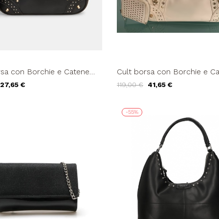
rsa con Borchie e Catene
Cult borsa con Borchie e C
Panna
27,65 €
119,00 €
41,65 €
-55%