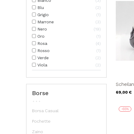
Bianco
3
Blu
2
Grigio
1
Marrone
3
Nero
19
Oro
1
Rosa
4
Rosso
1
Verde
2
Viola
2
Scheilan
Raso Gri
Borse
69,00 €
-65%
Borsa Casual
Pochette
Zaino