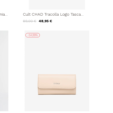
nia
Cult CHAD Tracolla Logo Tasca
tter Nero
Interna Chiusura Zip Nero
89,00 €
48,95 €
-54,99%