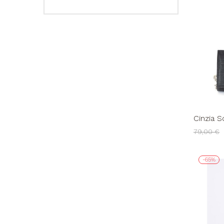
Cinzia S
79,00 €
-65%