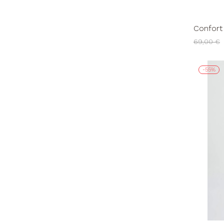
Confort
Chiusura
69,00 €
Nero
-55%