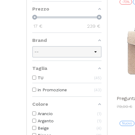
-70%
Prezzo
17
€
239
€
Brand
Taglia
TU
45
in Promozione
43
Pregunta
Fibbion
Colore
79,00 €
Arancio
1
Argento
1
Nuovo
Beige
4