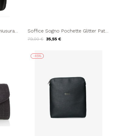
hiusura
Soffice Sogno Pochette Glitter Patta
Calamita Bracciale Catena Platino
79,00 €
35,55 €
-45%