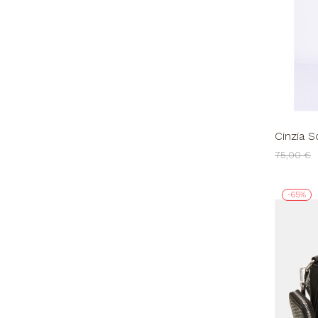
Cinzia S
Dorata 
75,00 €
-65%