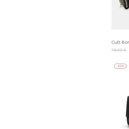
Cult Bo
Nero
79,00 €
-65%