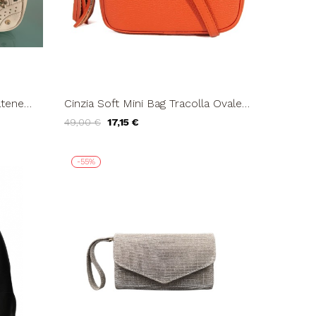
atene
Cinzia Soft Mini Bag Tracolla Ovale
Bandoliera Ciondolo Mattone
49,00 €
17,15 €
-55%