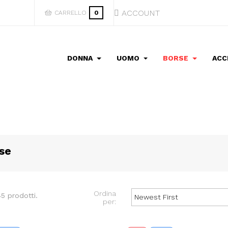
ACCOUNT
CARRELLO
0
DONNA
UOMO
BORSE
ACC
se
Ordina
5 prodotti.
Newest First
per: