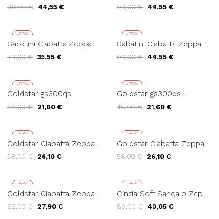
Doppio Velcro Ethnic
Ethnic Pietre e Velcro
99,00 €
44,55 €
99,00 €
44,55 €
Pietre Bianco
Bronzo
-55%
-55%
Sabatini Ciabatta Zeppa
Sabatini Ciabatta Zeppa
Media Plantare Estraibile
Doppio Velcro Ethnic
79,00 €
35,55 €
99,00 €
44,55 €
Velcro Crema
Pietre Nero
-55%
-55%
Goldstar gs300qs
Goldstar gs300qs
Ciabatta Zeppa Doppia
Ciabatta Zeppa Doppia
48,00 €
21,60 €
48,00 €
21,60 €
Fascia Fibbie Strass
Fascia Fibbie Strass
Bianco...
Sabbia...
-55%
-55%
Goldstar Ciabatta Zeppa
Goldstar Ciabatta Zeppa
Doppia Fascia Fibbie
Doppia Fascia Fibbie
58,00 €
26,10 €
58,00 €
26,10 €
Ferro Argento
Ferro Platino
-55%
-55%
Goldstar Ciabatta Zeppa
Cinzia Soft Sandalo Zeppa
Doppia Fascia Fibbie
Plateau Treccia Rafia
62,00 €
27,90 €
89,00 €
40,05 €
Strass Sabbia
Cuoio