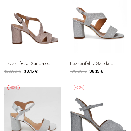
Lazzarifelici Sandalo
Lazzarifelici Sandalo
Tacco Lato Quadro
Tacco Medio Trasversale
109,00 €
38,15 €
109,00 €
38,15 €
Trasversale Cipria
Argento
-65%
-65%