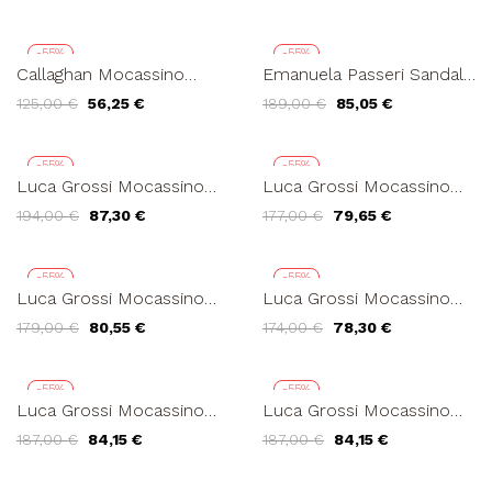
-55%
-55%
Callaghan Mocassino
Emanuela Passeri Sandalo
Rimini Tacco Medio
Tacco Fascia Fiori
125,00 €
56,25 €
189,00 €
85,05 €
Accessorio Naplak Rosa
Cuciture Rosso
-55%
-55%
Luca Grossi Mocassino
Luca Grossi Mocassino
College Morsetto
Morsetto Fondo Chiaro
194,00 €
87,30 €
177,00 €
79,65 €
Guardiolo Nappa Latte
Camoscio Biscotto
-55%
-55%
Luca Grossi Mocassino
Luca Grossi Mocassino
College Slim Fondo Cuoio
College Slim Fondo Cuoio
179,00 €
80,55 €
174,00 €
78,30 €
Naplak Cipria
Naplak Latte
-55%
-55%
Luca Grossi Mocassino
Luca Grossi Mocassino
College Fondo Carro
College Fondo Carro
187,00 €
84,15 €
187,00 €
84,15 €
Naplak Bianco
Naplak Grigio