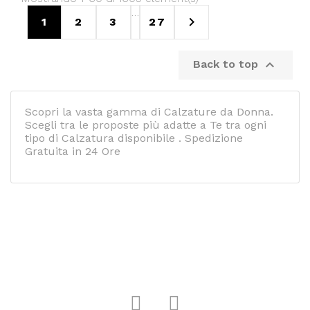
…

1
2
3
27

Back to top
Scopri la vasta gamma di Calzature da Donna.
Scegli tra le proposte più adatte a Te tra ogni
tipo di Calzatura disponibile . Spedizione
Gratuita in 24 Ore