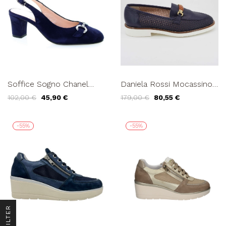
Soffice Sogno Chanel
Daniela Rossi Mocassino
Morsetto Strass Tacco
Traforato Fondo Bianco
102,00 €
45,90 €
179,00 €
80,55 €
Medio Blu
Pelle Blu
-55%
-55%
R