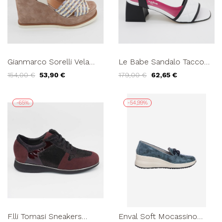
Gianmarco Sorelli Vela
Le Babe Sandalo Tacco
Sandalo Zeppa Alta
Medio Trapuntato Pelle
154,00 €
53,90 €
179,00 €
62,65 €
Camoscio Rafia Multi
Bianco Nero
Cuoio
-65%
-54,99%
F.lli Tomasi Sneakers
Enval Soft Mocassino