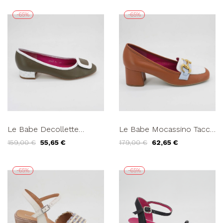
-65%
-65%
Le Babe Decollette
Le Babe Mocassino Tacco
Ballerina Bicolor Nappa
Accessorio Pelle Multi
159,00 €
55,65 €
179,00 €
62,65 €
Kaky Bianco
Cuoio Bianco
-65%
-65%