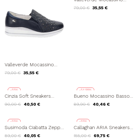
Slipon Traforato Elastici
79,00 €
35,55 €
Zeppa Media Crema
Valleverde Mocassino
Slipon Traforato Elastici
79,00 €
35,55 €
Zeppa Media Blu
-55%
-54,99%
Cinzia Soft Sneakers
Bueno Mocassino Basso
Zeppa Alta Traforata con
Slipon Punta Nappa
90,00 €
40,50 €
89,90 €
40,46 €
Zip Camoscio Talpa
Bianco
-55%
-55%
Susimoda Ciabatta Zeppa
Callaghan ARIA Sneakers
Plantare Gel Fascia
Traforata Blu
89,00 €
40,05 €
155,00 €
69,75 €
Incrocio Bianco