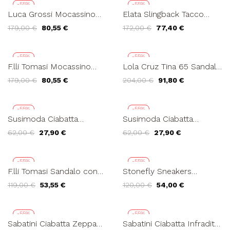
-55%
-55%
Luca Grossi Mocassino
Elata Slingback Tacco
Pelle Accessorio Metallo
Medio Fibbia Punta
179,00 €
80,55 €
172,00 €
77,40 €
Brandy
Quadra Beige
-55%
-55%
F.lli Tomasi Mocassino
Lola Cruz Tina 65 Sandalo
Zeppa Plantare Camoscio
Fibbiette con Strass
179,00 €
80,55 €
204,00 €
91,80 €
Bianco Argento
Vernice Nude
-55%
-55%
Susimoda Ciabatta
Susimoda Ciabatta
Comfort Monofascia
Comfort Monofascia
62,00 €
27,90 €
62,00 €
27,90 €
Piuma Strass Nappa Nero
Piuma Strass Nappa
Rame
-55%
-55%
F.lli Tomasi Sandalo con
Stonefly Sneakers
Accessorio e Braccialetto
Traforata Lacci Elastici
119,00 €
53,55 €
120,00 €
54,00 €
a Velcro Nabuk...
Dettagli Glitter Blu
-55%
-55%
Sabatini Ciabatta Zeppa
Sabatini Ciabatta Infradito