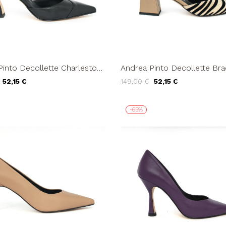
Pinto Decollette Charleston
Andrea Pinto Decollette Bra
etti Fibbie Nero
Zebra Tortora
52,15 €
149,00 €
52,15 €
-65%