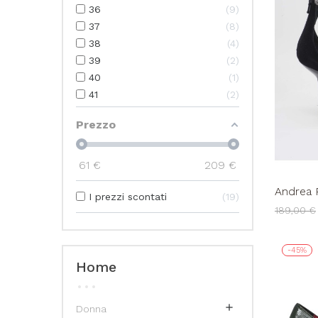
36
9
37
8
38
4
39
2
40
1
41
2
Prezzo
61
€
209
€
Andrea P
I prezzi scontati
19
Caviglia
189,00 €
-45%
Home

Donna