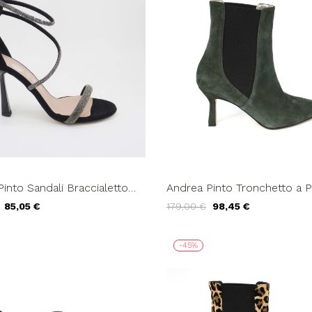
into Sandali Braccialetto
Andrea Pinto Tronchetto a 
 Trasversale Strass Nero
Elastici Laterali Camoscio V
85,05 €
179,00 €
98,45 €
-45%