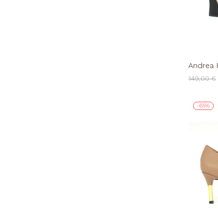
Andrea 
Braccial
149,00 €
-65%