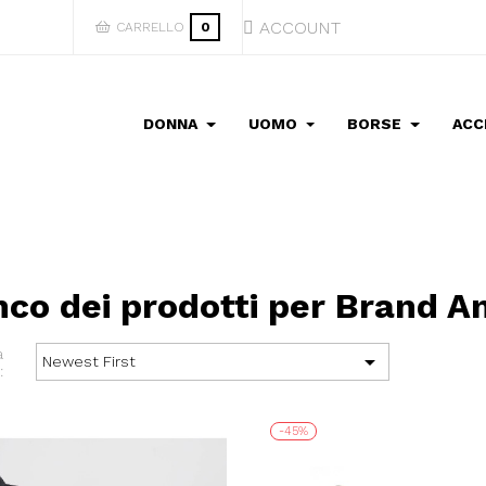
ACCOUNT
CARRELLO
0
DONNA
UOMO
BORSE
ACC
nco dei prodotti per Brand A
a

Newest First
:
-45%