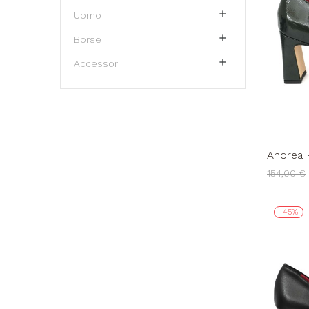

Uomo

Borse

Accessori
Andrea 
Braccial
154,00 €
-45%