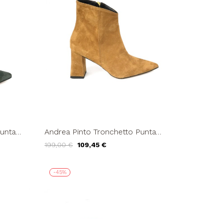
Punta
Andrea Pinto Tronchetto Punta
erde
Caviglia Camoscio Cuoio
199,00 €
109,45 €
-45%