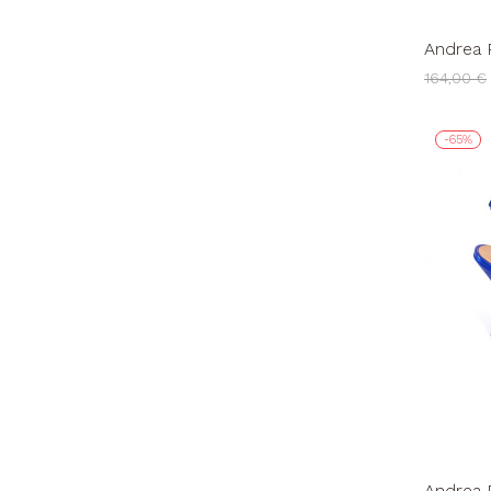
Andrea 
Tacco O
164,00 €
-65%
Andrea 