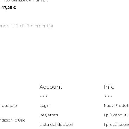
sale Laminato Blu Royal
47,25 €
ndo 1-19 di 19 element(s)
Account
Info
ratuita e
Login
Nuovi Prodot
Registrati
I più Venduti
ndizioni d'Uso
Lista dei desideri
I prezzi sce