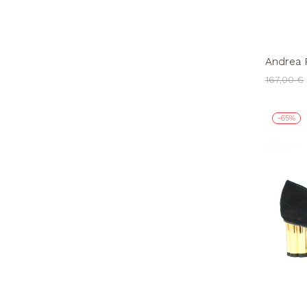
Andrea 
Spillo O
167,00 €
-65%