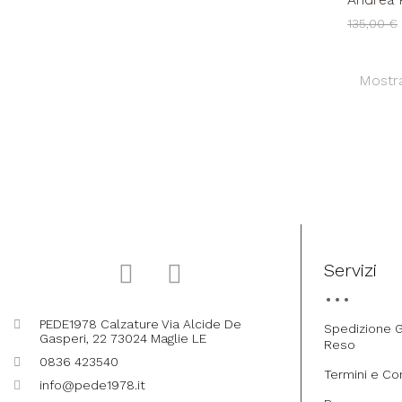
Trasver
135,00 €
Mostra
Servizi
PEDE1978 Calzature Via Alcide De
Spedizione G
Gasperi, 22 73024 Maglie LE
Reso
0836 423540
Termini e Co
info@pede1978.it