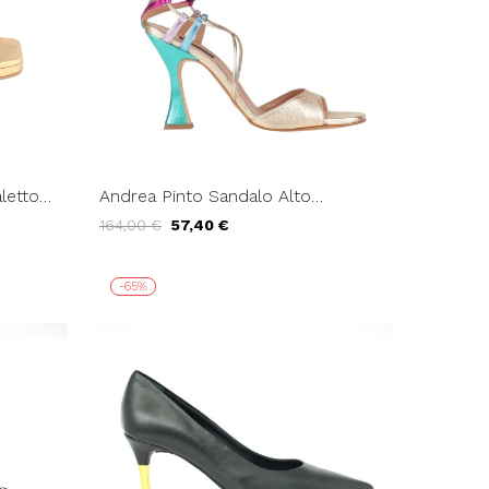
letto
Andrea Pinto Sandalo Alto
Bronzo
Braccialetto Arcobaleno Platino
164,00 €
57,40 €
Multi
-65%