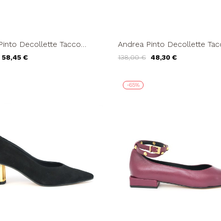
Pinto Decollette Tacco
Andrea Pinto Decollette Tac
ro Visone
Nappa Viola
58,45 €
138,00 €
48,30 €
-65%