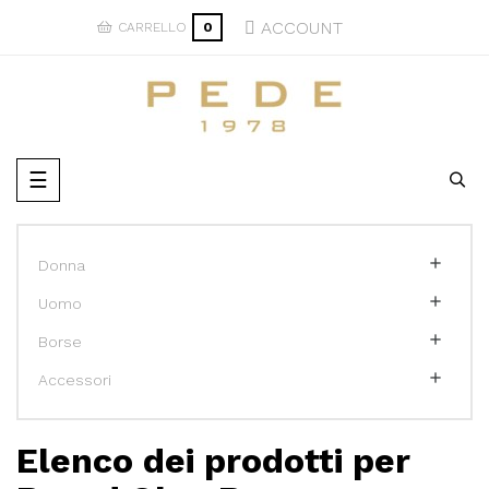
ACCOUNT
CARRELLO
0
navigazione
☰
Toggle

Donna

Uomo

Borse

Accessori
Elenco dei prodotti per