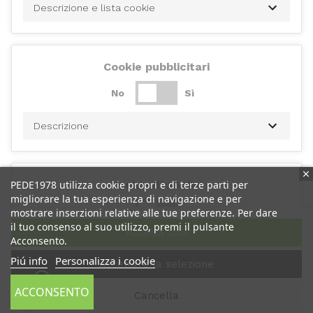
Descrizione e lista cookie
Cookie pubblicitari
No
Sì
Descrizione
Cookie di analisi
PEDE1978 utilizza cookie propri e di terze parti per
migliorare la tua esperienza di navigazione e per
No
Sì
mostrare inserzioni relative alle tue preferenze. Per dare
il tuo consenso al suo utilizzo, premi il pulsante
Accetta tutti
Acconsento.
Descrizione
Piú info
Personalizza i cookie
Accettare la selezione
ACCONSENTO
Cancella
Cookie di performance