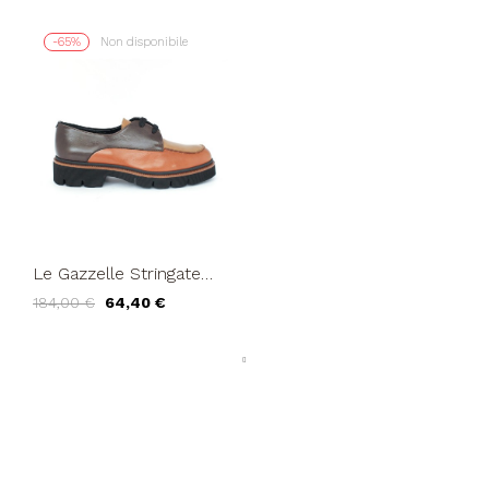
-65%
Non disponibile
Le Gazzelle Stringate
Donna Derby Multicolor
184,00 €
64,40 €
Cognac Mandorla