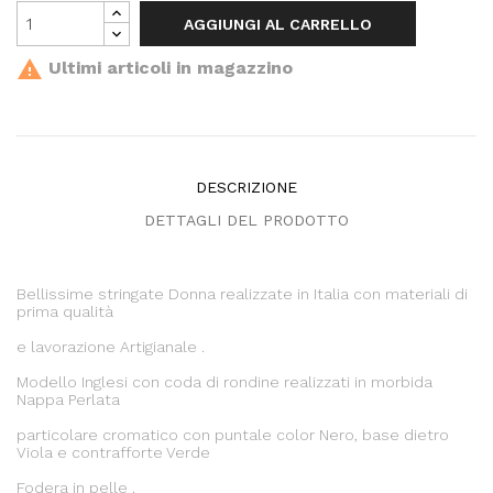
AGGIUNGI AL CARRELLO

Ultimi articoli in magazzino
DESCRIZIONE
DETTAGLI DEL PRODOTTO
Bellissime stringate Donna realizzate in Italia con materiali di
prima qualità
e lavorazione Artigianale .
Modello Inglesi con coda di rondine realizzati in morbida
Nappa Perlata
particolare cromatico con puntale color Nero, base dietro
Viola e contrafforte Verde
Fodera in pelle .