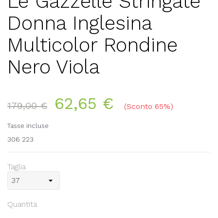
Le Gazzelle Stringate
Donna Inglesina
Multicolor Rondine
Nero Viola
62,65 €
179,00 €
Sconto 65%
Tasse incluse
306 223
Taglia
Quantità