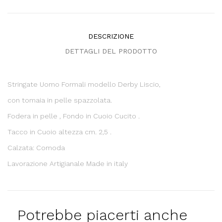
DESCRIZIONE
DETTAGLI DEL PRODOTTO
Stringate Uomo Formali modello Derby Liscio,
con tomaia in pelle spazzolata.
Fodera in pelle , Fondo in Cuoio Cucito .
Tacco in Cuoio altezza cm. 2,5 .
Calzata: Comoda
Lavorazione Artigianale Made in italy
Potrebbe piacerti anche