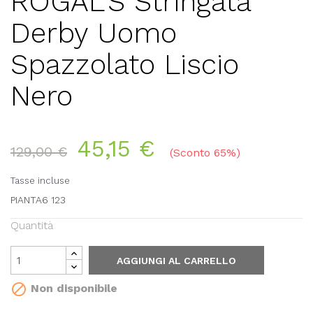
ROGAL'S Stringata
Derby Uomo
Spazzolato Liscio
Nero
45,15 €
129,00 €
Sconto 65%
Tasse incluse
PIANTA6 123
Quantità
AGGIUNGI AL CARRELLO

Non disponibile