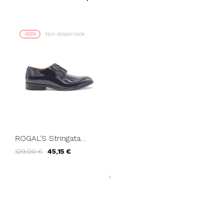
-65%
Non disponibile
ROGAL'S Stringata
Derby Uomo
129,00 €
45,15 €
Spazzolato Liscio Blu
Notte