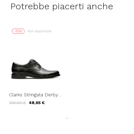
Potrebbe piacerti anche
-65%
Non disponibile
Clarks Stringata Derby
Liscio Plantare Memory
139,00 €
48,65 €
Nappa Nero