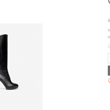
T
i
Q