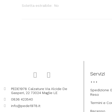
Soletta estraibile: No
Servizi
PEDE1978 Calzature Via Alcide De
Spedizione G
Gasperi, 22 73024 Maglie LE
Reso
0836 423540
Termini e Co
info@pede1978.it
Recesso