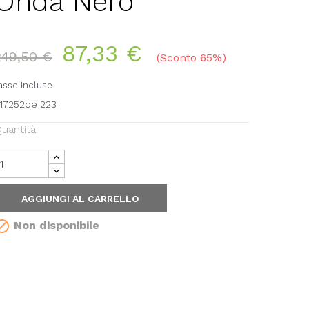
Onda Nero
87,33 €
249,50 €
Sconto 65%
asse incluse
117252de 223
uantità
AGGIUNGI AL CARRELLO

Non disponibile