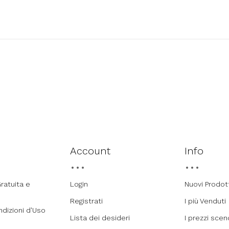
Account
Info
ratuita e
Login
Nuovi Prodot
Registrati
I più Venduti
ndizioni d'Uso
Lista dei desideri
I prezzi sce