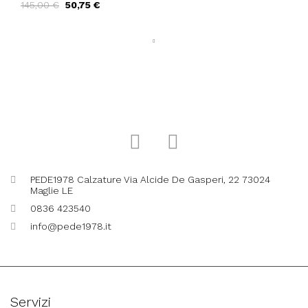
145,00 €
50,75 €
Traforata Champagne
PEDE1978 Calzature Via Alcide De Gasperi, 22 73024
Maglie LE
0836 423540
info@pede1978.it
Servizi