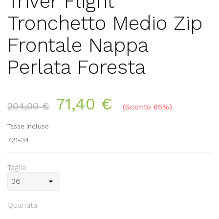
Triver Flight
Tronchetto Medio Zip
Frontale Nappa
Perlata Foresta
71,40 €
204,00 €
Sconto 65%
Tasse incluse
721-34
Taglia
Quantità