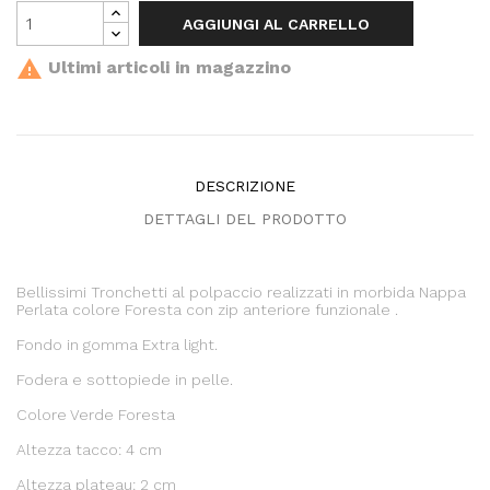
AGGIUNGI AL CARRELLO

Ultimi articoli in magazzino
DESCRIZIONE
DETTAGLI DEL PRODOTTO
Bellissimi Tronchetti al polpaccio realizzati in morbida Nappa
Perlata colore Foresta con zip anteriore funzionale .
Fondo in gomma Extra light.
Fodera e sottopiede in pelle.
Colore
Verde Foresta
Altezza tacco:
4 cm
Altezza plateau:
2 cm