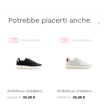
Potrebbe piacerti anche
-75%
Non disponibile
-75%
Non disponibile
Ambitious Sneakers
Ambitious Sneakers
Uomo Cassetta Mid
Uomo Cassetta Mid
129,00 €
32,25 €
129,00 €
32,25 €
Forato Bianco Nero
Forato Rosso Bianco