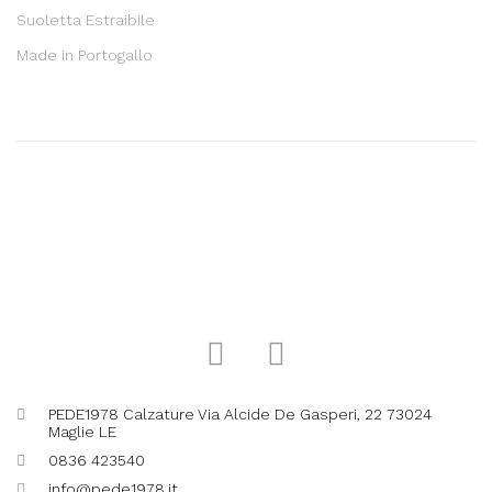
Suoletta Estraibile
Made in Portogallo
PEDE1978 Calzature Via Alcide De Gasperi, 22 73024
Maglie LE
0836 423540
info@pede1978.it