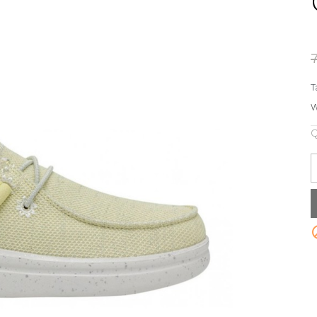
T
W
Q