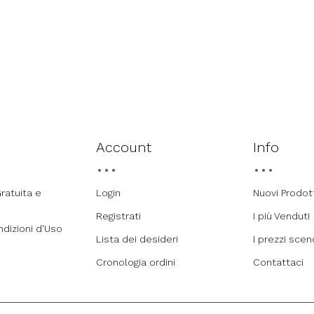
Account
Info
ratuita e
Login
Nuovi Prodot
Registrati
I più Venduti
ndizioni d'Uso
Lista dei desideri
I prezzi sce
Cronologia ordini
Contattaci