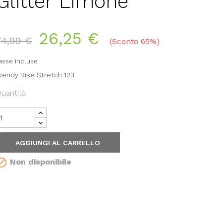
Glitter Limone
26,25 €
74,99 €
Sconto 65%
asse incluse
endy Rise Stretch 123
uantità
AGGIUNGI AL CARRELLO

Non disponibile