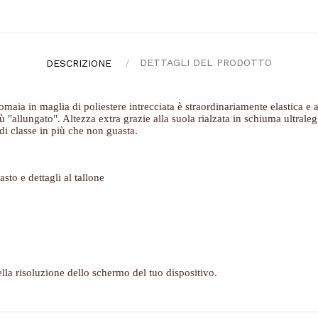
DETTAGLI DEL PRODOTTO
DESCRIZIONE
omaia in maglia di poliestere intrecciata è straordinariamente elastica e 
 "allungato". Altezza extra grazie alla suola rialzata in schiuma ultralegg
di classe in più che non guasta.
sto e dettagli al tallone
ella risoluzione dello schermo del tuo dispositivo.