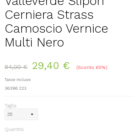
Valleverde Slipon
Cerniera Strass
Camoscio Vernice
Multi Nero
29,40 €
84,00 €
Sconto 65%
Tasse incluse
36396 223
Taglia
Quantità