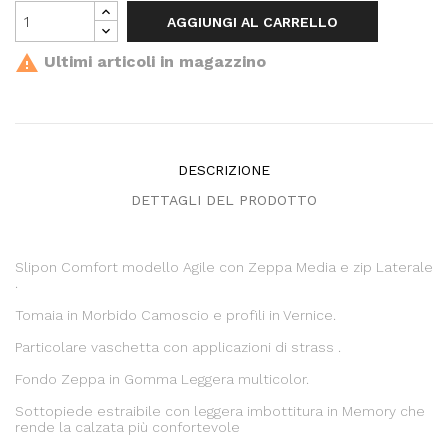
AGGIUNGI AL CARRELLO

Ultimi articoli in magazzino
DESCRIZIONE
DETTAGLI DEL PRODOTTO
Slipon Comfort modello Agile con Zeppa Media e zip Laterale
.
Tomaia in Morbido Camoscio e profili in Vernice.
Particolare vaschetta con applicazioni di strass .
Fondo Zeppa in Gomma Leggera multicolor.
Sottopiede estraibile con leggera imbottitura in Memory che
rende la calzata più confortevole