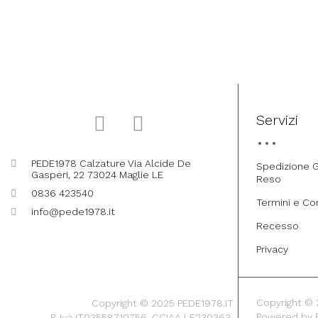
Servizi
PEDE1978 Calzature Via Alcide De
Spedizione G
Gasperi, 22 73024 Maglie LE
Reso
0836 423540
Termini e Co
info@pede1978.it
Recesso
Privacy
Copyright © 20
Copyright © 2025 PEDE1978.IT
Powered by
P. Iva IT03558710756-CCIAA LE230363