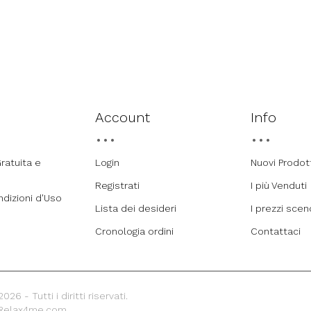
Account
Info
ratuita e
Login
Nuovi Prodot
Registrati
I più Venduti
ndizioni d'Uso
Lista dei desideri
I prezzi sce
Cronologia ordini
Contattaci
26 - Tutti i diritti riservati.
 Relax4me.com