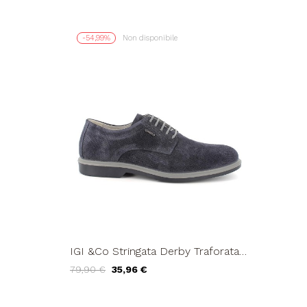
-54,99%
Non disponibile
IGI &Co Stringata Derby Traforata
Fondo Gomma Bicolore Blu
79,90 €
35,96 €