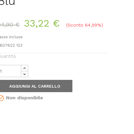
Blu
33,22 €
94,90 €
Sconto 64,99%
asse incluse
607622 123
uantità
AGGIUNGI AL CARRELLO

Non disponibile