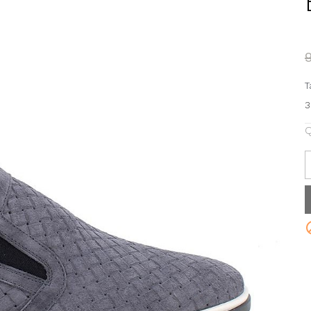
T
3
Q