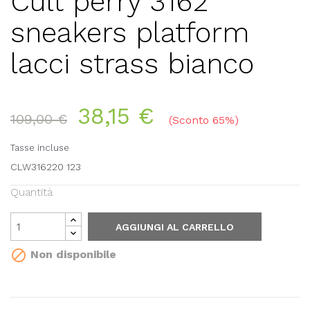
Cult perry 3162
sneakers platform
lacci strass bianco
38,15 €
109,00 €
Sconto 65%
Tasse incluse
CLW316220 123
Quantità
AGGIUNGI AL CARRELLO

Non disponibile