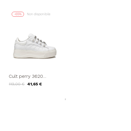
-65%
Non disponibile
Cult perry 3620
sneakers platform
119,00 €
41,65 €
catena strass bianco