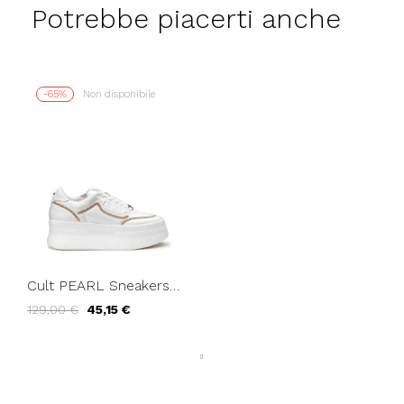
Potrebbe piacerti anche
-65%
Non disponibile
Cult PEARL Sneakers
Doppio Volume
129,00 €
45,15 €
Cordino Catena Bianco