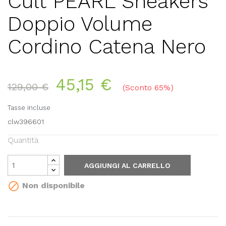
Cult PEARL Sneakers
Doppio Volume
Cordino Catena Nero
45,15 €
129,00 €
Sconto 65%
Tasse incluse
clw396601
Quantità
AGGIUNGI AL CARRELLO

Non disponibile