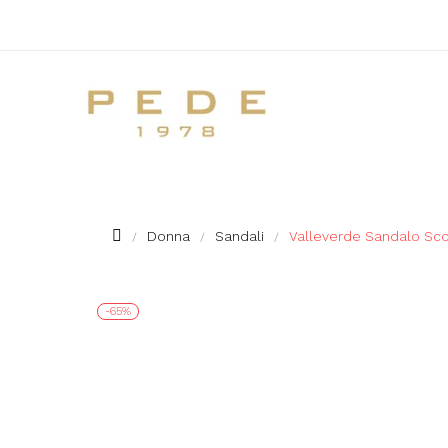
Donna
Sandali
Valleverde Sandalo Sco
-65%