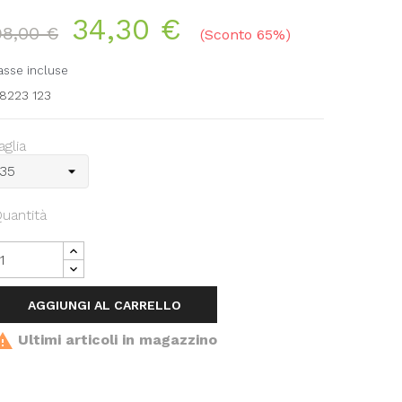
34,30 €
98,00 €
Sconto 65%
asse incluse
8223 123
aglia
uantità
AGGIUNGI AL CARRELLO

Ultimi articoli in magazzino