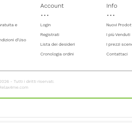
Account
Info
ratuita e
Login
Nuovi Prodot
Registrati
I più Venduti
ndizioni d'Uso
Lista dei desideri
I prezzi sce
Cronologia ordini
Contattaci
26 - Tutti i diritti riservati.
 Relax4me.com