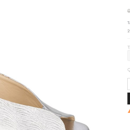
T
2
T
Q