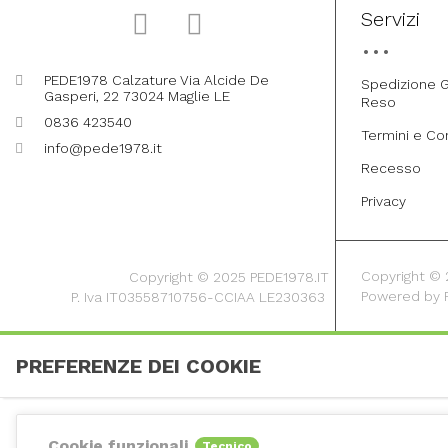
Servizi
PEDE1978 Calzature Via Alcide De
Spedizione G
Gasperi, 22 73024 Maglie LE
Reso
0836 423540
Termini e Co
info@pede1978.it
Recesso
Privacy
Copyright © 20
Copyright © 2025 PEDE1978.IT
Powered by
P. Iva IT03558710756-CCIAA LE230363
PREFERENZE DEI COOKIE
Cookie funzionali
Tecnico