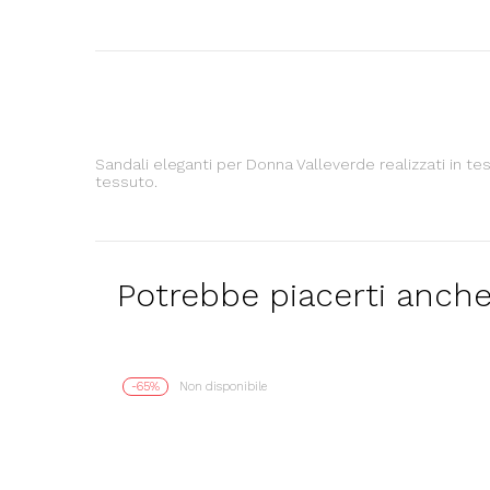
Sandali eleganti per Donna Valleverde realizzati in te
tessuto.
Potrebbe piacerti anch
-65%
Non disponibile