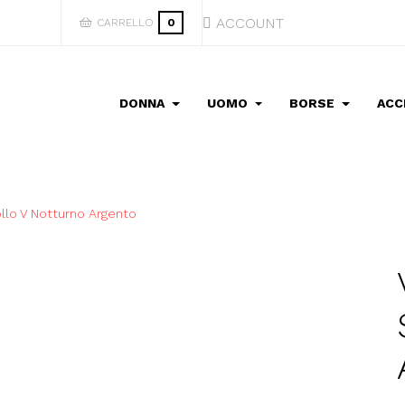
ACCOUNT
CARRELLO
0
DONNA
UOMO
BORSE
ACC
llo V Notturno Argento