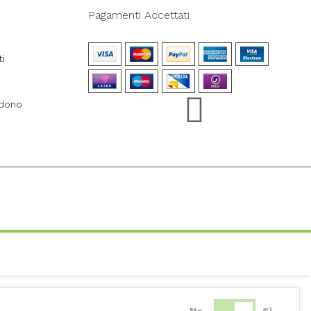
Pagamenti Accettati
ti
ndono
No
Sì