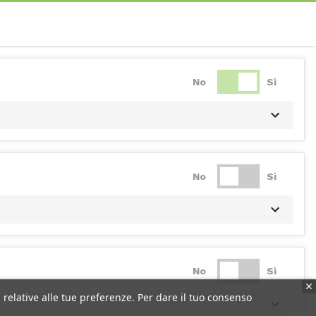
No
Sì
No
Sì
No
Sì
 relative alle tue preferenze. Per dare il tuo consenso