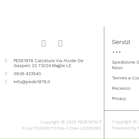
Servizi
PEDE1978 Calzature Via Alcide De
Spedizione G
Gasperi, 22 73024 Maglie LE
Reso
0836 423540
Termini e Co
info@pede1978.it
Recesso
Privacy
Copyright © 20
Copyright © 2025 PEDE1978.IT
Powered by
P. Iva IT03558710756-CCIAA LE230363