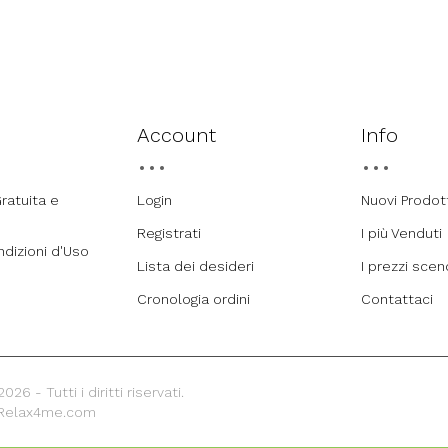
Account
Info
ratuita e
Login
Nuovi Prodot
Registrati
I più Venduti
ndizioni d'Uso
Lista dei desideri
I prezzi sce
Cronologia ordini
Contattaci
26 - Tutti i diritti riservati.
 Relax4me.com