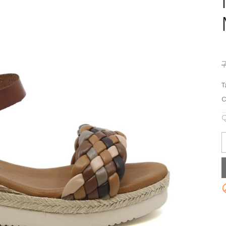
T
C
Q