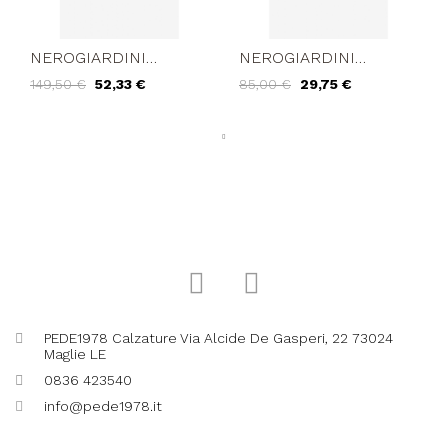
NEROGIARDINI
NEROGIARDINI
Sandalo Tallone Alto
POCHETTE Pattina
149,50 €
52,33 €
85,00 €
29,75 €
Trasversale Fascette
Tessuto Glitter Carne
Glitter Argento
PEDE1978 Calzature Via Alcide De Gasperi, 22 73024
Maglie LE
0836 423540
info@pede1978.it