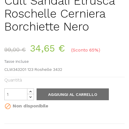
Cult Sandali Etrusca
Roschelle Cerniera
Borchiette Nero
34,65 €
99,00 €
Sconto 65%
Tasse incluse
CLW343201 123 Roshelle 3432
Quantità
AGGIUNGI AL CARRELLO

Non disponibile