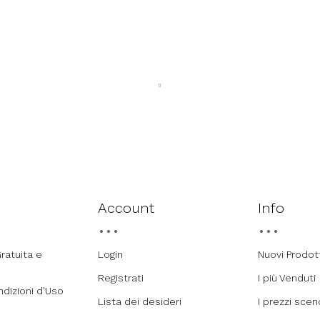
Account
Info
ratuita e
Login
Nuovi Prodot
Registrati
I più Venduti
ndizioni d'Uso
Lista dei desideri
I prezzi sce