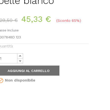
pelle bianco
45,33 €
129,50 €
Sconto 65%
asse incluse
307848D 123
uantità
AGGIUNGI AL CARRELLO

Non disponibile