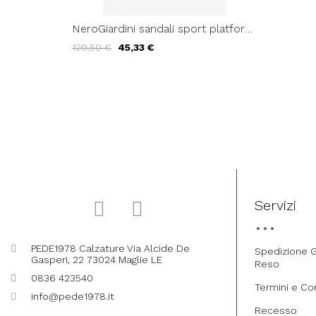
NeroGiardini sandali sport platform
gabbietta pelle nero
129,50 €
45,33 €
Servizi
PEDE1978 Calzature Via Alcide De
Spedizione G
Gasperi, 22 73024 Maglie LE
Reso
0836 423540
Termini e Co
info@pede1978.it
Recesso