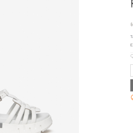
T
E
Q