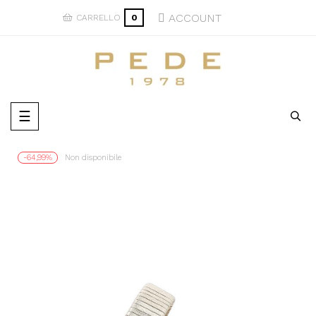
ACCOUNT
CARRELLO
0
navigazione
☰
Toggle
-64,99%
Non disponibile