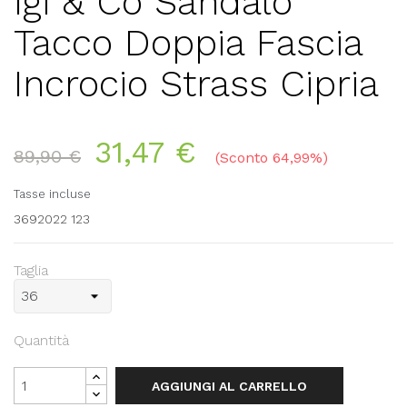
Igi & Co Sandalo
Tacco Doppia Fascia
Incrocio Strass Cipria
31,47 €
89,90 €
Sconto 64,99%
Tasse incluse
3692022 123
Taglia
Quantità
AGGIUNGI AL CARRELLO