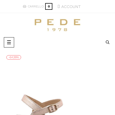
ACCOUNT
CARRELLO
0
navigazione
☰
Toggle
-64,99%