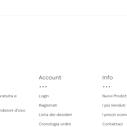
Account
Info
ratuita e
Login
Nuovi Prodot
Registrati
I più Venduti
ndizioni d'Uso
Lista dei desideri
I prezzi sce
Cronologia ordini
Contattaci