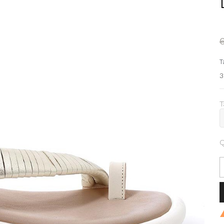
T
3
T
Q