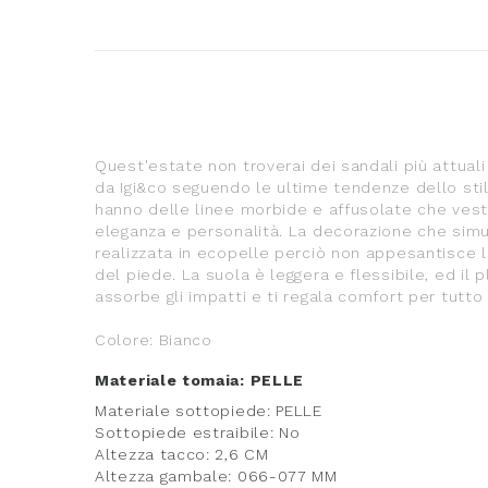
Quest'estate non troverai dei sandali più attuali
da Igi&co seguendo le ultime tendenze dello stile
hanno delle linee morbide e affusolate che vesti
eleganza e personalità. La decorazione che simu
realizzata in ecopelle perciò non appesantisce l
del piede. La suola è leggera e flessibile, ed il
assorbe gli impatti e ti regala comfort per tutto i
Colore: Bianco
Materiale tomaia: PELLE
Materiale sottopiede: PELLE
Sottopiede estraibile: No
Altezza tacco: 2,6 CM
Altezza gambale: 066-077 MM