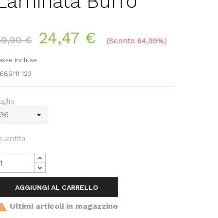
Laminata Burro
24,47 €
69,90 €
Sconto 64,99%
asse incluse
685111 123
aglia
uantità
AGGIUNGI AL CARRELLO

Ultimi articoli in magazzino