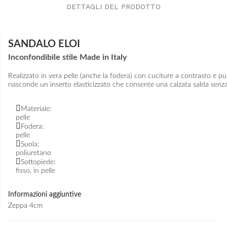
DETTAGLI DEL PRODOTTO
SANDALO ELOI
Inconfondibile stile Made in Italy
Realizzato in vera pelle (anche la fodera) con cuciture a contrasto e punt
nasconde un inserto elasticizzato che consente una calzata salda senza 
Materiale:
pelle
Fodera:
pelle
Suola:
poliuretano
Sottopiede:
fisso, in pelle
Informazioni aggiuntive
Zeppa 4cm