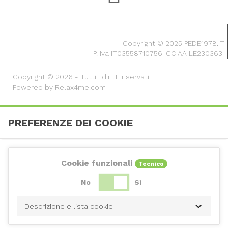
Copyright © 2025 PEDE1978.IT
P. Iva IT03558710756-CCIAA LE230363
Copyright © 2026 - Tutti i diritti riservati.
Powered by Relax4me.com
PREFERENZE DEI COOKIE
Cookie funzionali
Tecnico
No
Sì
Descrizione e lista cookie