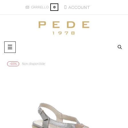
ACCOUNT
CARRELLO
0
navigazione
☰
Toggle
-65%
Non disponibile