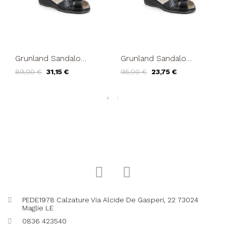
Grunland Sandalo
Grunland Sandalo
Comfort Incrocio
Incrocio Strass Nero
89,00 €
31,15 €
95,00 €
23,75 €
Strass Pelle Nero
PEDE1978 Calzature Via Alcide De Gasperi, 22 73024
Maglie LE
0836 423540