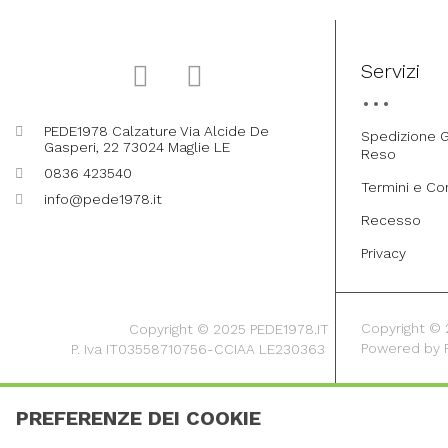
Servizi
PEDE1978 Calzature Via Alcide De
Spedizione G
Gasperi, 22 73024 Maglie LE
Reso
0836 423540
Termini e Co
info@pede1978.it
Recesso
Privacy
Copyright © 20
Copyright © 2025 PEDE1978.IT
Powered by
P. Iva IT03558710756-CCIAA LE230363
PREFERENZE DEI COOKIE