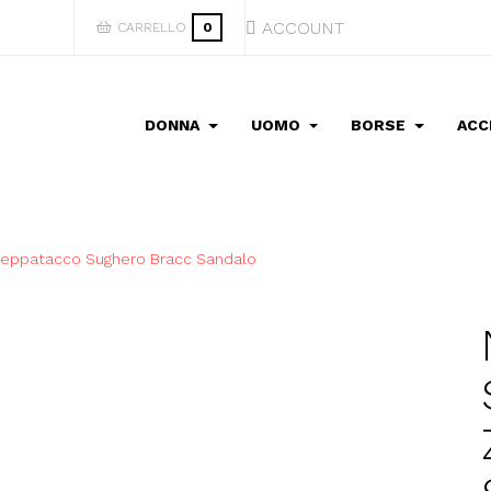
ACCOUNT
CARRELLO
0
DONNA
UOMO
BORSE
ACC
Zeppatacco Sughero Bracc Sandalo