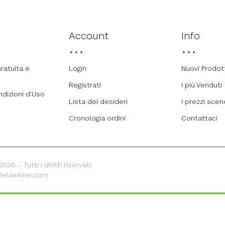
Account
Info
ratuita e
Login
Nuovi Prodot
Registrati
I più Venduti
ndizioni d'Uso
Lista dei desideri
I prezzi sce
Cronologia ordini
Contattaci
26 - Tutti i diritti riservati.
 Relax4me.com