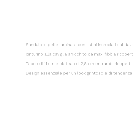
Sandalo in pelle laminata con listini incrociati sul dav
cinturino alla caviglia arricchito da maxi fibbia ricoper
Tacco di 11 cm e plateau di 2,8 cm entrambi ricoperti 
Design essenziale per un look grintoso e di tendenza 