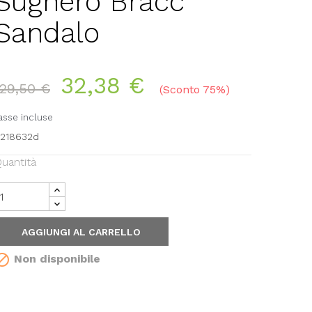
Sughero Bracc
Sandalo
32,38 €
129,50 €
Sconto 75%
asse incluse
218632d
uantità
AGGIUNGI AL CARRELLO

Non disponibile