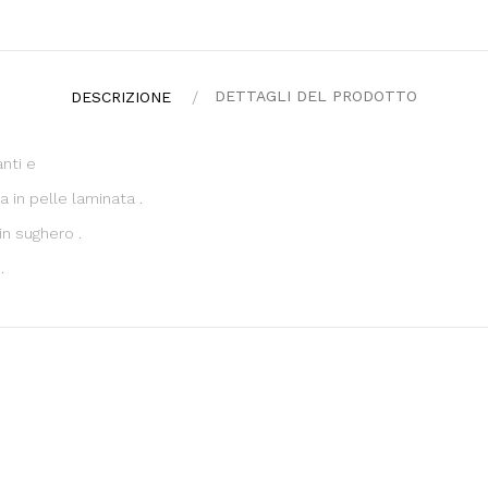
DETTAGLI DEL PRODOTTO
DESCRIZIONE
anti e
ta in pelle laminata .
in sughero .
.