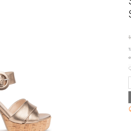
T
e
Q