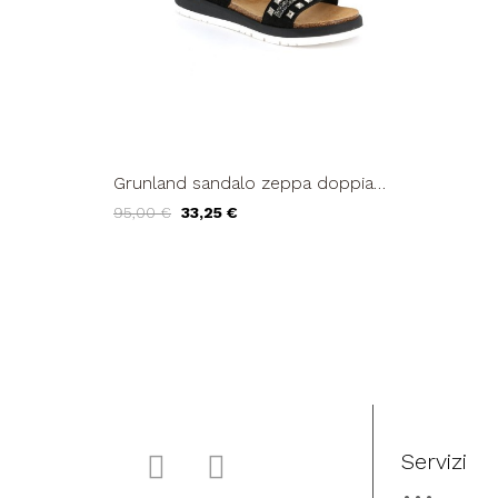
Grunland sandalo zeppa doppia
fascia borchie e strass nero
95,00 €
33,25 €
Servizi