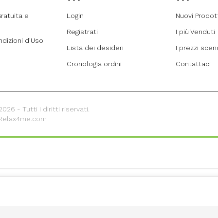
ratuita e
Login
Nuovi Prodot
Registrati
I più Venduti
ndizioni d'Uso
Lista dei desideri
I prezzi sce
Cronologia ordini
Contattaci
26 - Tutti i diritti riservati.
 Relax4me.com