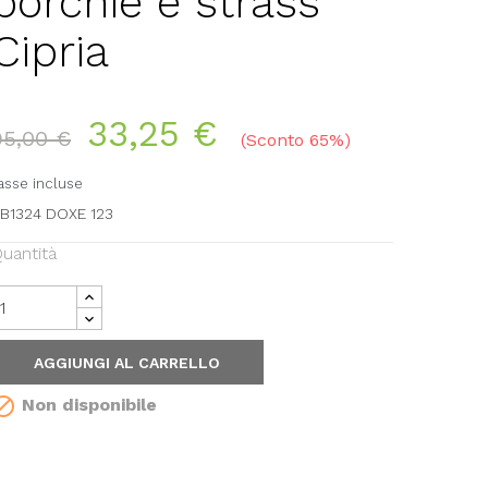
borchie e strass
Cipria
33,25 €
95,00 €
Sconto 65%
asse incluse
B1324 DOXE 123
uantità
AGGIUNGI AL CARRELLO

Non disponibile