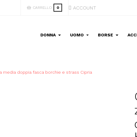
ACCOUNT
CARRELLO
0
DONNA
UOMO
BORSE
ACC
 media doppia fasca borchie e strass Cipria