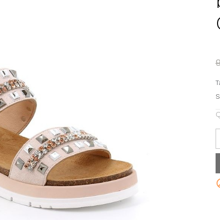
T
S
Q