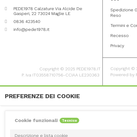
PEDE1978 Calzature Via Alcide De
Spedizione G
Gasperi, 22 73024 Maglie LE
Reso
0836 423540
Termini e Co
info@pede1978.it
Recesso
Privacy
Copyright © 20
Copyright © 2025 PEDE1978.IT
Powered by
P. Iva IT03558710756-CCIAA LE230363
PREFERENZE DEI COOKIE
Cookie funzionali
Tecnico
Descrizione e lista cookie