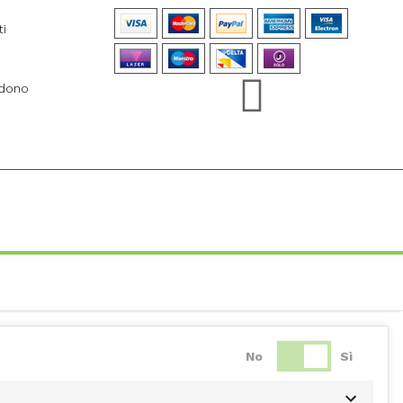
ti
ndono
No
Sì