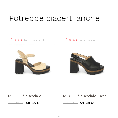
Potrebbe piacerti anche
-65%
Non disponibile
-65%
Non disponibile
MOT-Clè Sandalo
MOT-Clè Sandalo Tacco
Plateau Braccialetto
Plateau Fascia e
139,00 €
48,65 €
154,00 €
53,90 €
Camoscio Beige
Cinturino Nappa Nero