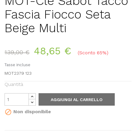
MOT-Clè Sabot Tacco
Fascia Fiocco Seta
Beige Multi
48,65 €
139,00 €
Sconto 65%
Tasse incluse
MOT2379 123
Quantità
AGGIUNGI AL CARRELLO

Non disponibile