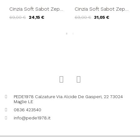
Cinzia Soft Sabot Zeppa
Cinzia Soft Sabot Zeppa
Tacco Legno Cuciture
Tacco Legno Cuciture
69,00 €
24,15 €
69,00 €
31,05 €
Nero
Cuoio
PEDE1978 Calzature Via Alcide De Gasperi, 22 73024
Maglie LE
0836 423540
info@pede1978.it