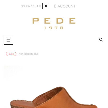
ACCOUNT
CARRELLO
0
navigazione
☰
Toggle
-65%
Non disponibile