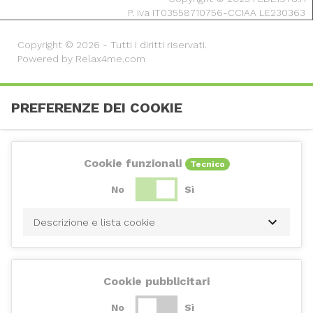
P. Iva IT03558710756-CCIAA LE230363
Copyright © 2026 - Tutti i diritti riservati.
Powered by Relax4me.com
PREFERENZE DEI COOKIE
Cookie funzionali
Tecnico
No
Sì
Descrizione e lista cookie
Cookie pubblicitari
No
Sì