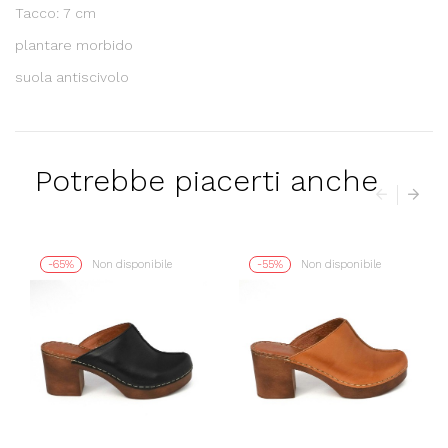
Tacco: 7 cm
plantare morbido
suola antiscivolo
Potrebbe piacerti anche
-65%
Non disponibile
-55%
Non disponibile