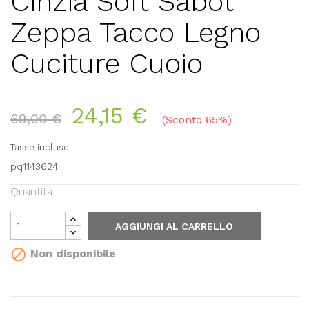
Cinzia Soft Sabot
Zeppa Tacco Legno
Cuciture Cuoio
24,15 €
69,00 €
Sconto 65%
Tasse incluse
pq1143624
Quantità
AGGIUNGI AL CARRELLO

Non disponibile