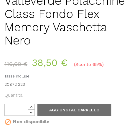
Valleverde Polacchine
Class Fondo Flex
Memory Vaschetta
Nero
38,50 €
110,00 €
Sconto 65%
Tasse incluse
20872 223
Quantità
AGGIUNGI AL CARRELLO

Non disponibile