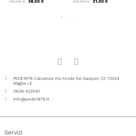
110,00 €
38,50 €
105,00 €
21,00 €
Memory Vaschetta
Memory Vaschetta
Marrone
Nero
PEDE1978 Calzature Via Alcide De Gasperi, 22 73024
Maglie LE
0836 423540
info@pede1978.it
Servizi