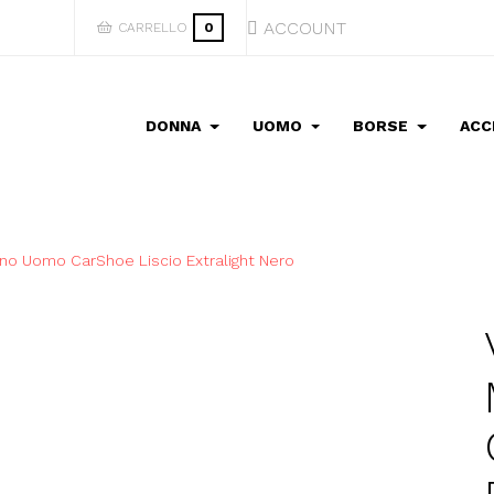
ACCOUNT
CARRELLO
0
DONNA
UOMO
BORSE
ACC
o Uomo CarShoe Liscio Extralight Nero