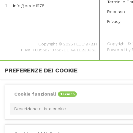
Termini e Co
info@pede1978.it
Recesso
Privacy
Copyright © 20
Copyright © 2025 PEDE1978.IT
Powered by
P. Iva IT03558710756-CCIAA LE230363
PREFERENZE DEI COOKIE
Cookie funzionali
Tecnico
Descrizione e lista cookie