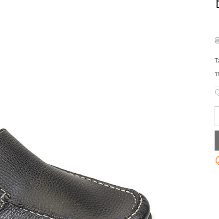
T
1
Q