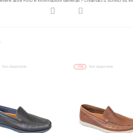
cevere altre Foto e informazioni Generali ? Chiamaci o Scrivici su 
e
Non disponibile
-70%
Non disponibile