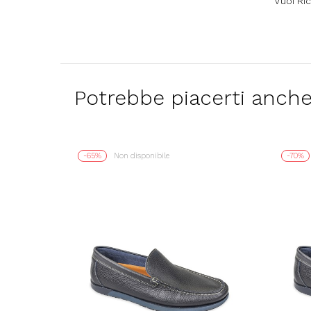
Vuoi Ri
Potrebbe piacerti anch
-65%
Non disponibile
-70%