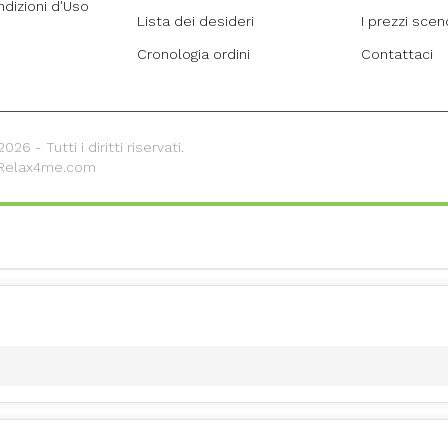
ndizioni d'Uso
Lista dei desideri
I prezzi sce
Cronologia ordini
Contattaci
26 - Tutti i diritti riservati.
 Relax4me.com