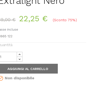
Extralight Nero
22,25 €
89,00 €
Sconto 75%
asse incluse
1865 122
uantità
AGGIUNGI AL CARRELLO

Non disponibile