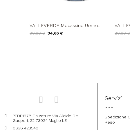
VALLEVERDE Mocassino Uomo
VALLE
Carshoe Liscio Extralight Blu
Car Sho
99,00 €
34,65 €
89,00 €
Servizi
PEDE1978 Calzature Via Alcide De
Spedizione G
Gasperi, 22 73024 Maglie LE
Reso
0836 423540