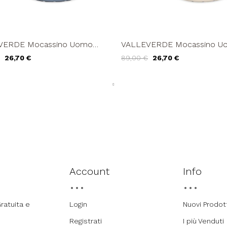
VERDE Mocassino Uomo
VALLEVERDE Mocassino U
e Liscio Extralight Blu
Car Shoe Liscio Extralight C
26,70 €
89,00 €
26,70 €
Account
Info
ratuita e
Login
Nuovi Prodot
Registrati
I più Venduti