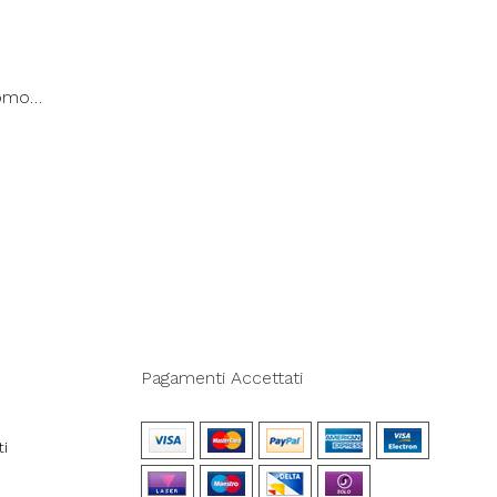
omo
uoio
Pagamenti Accettati
ti