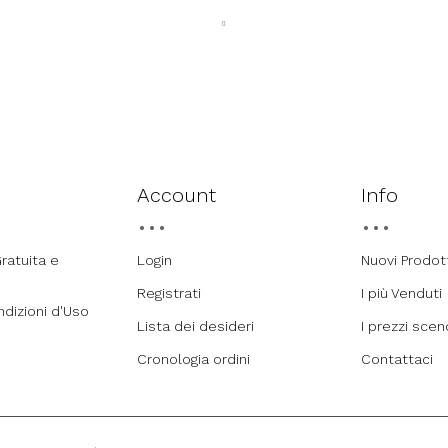
Account
Info
ratuita e
Login
Nuovi Prodot
Registrati
I più Venduti
ndizioni d'Uso
Lista dei desideri
I prezzi sce
Cronologia ordini
Contattaci