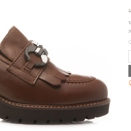
T
3
Q