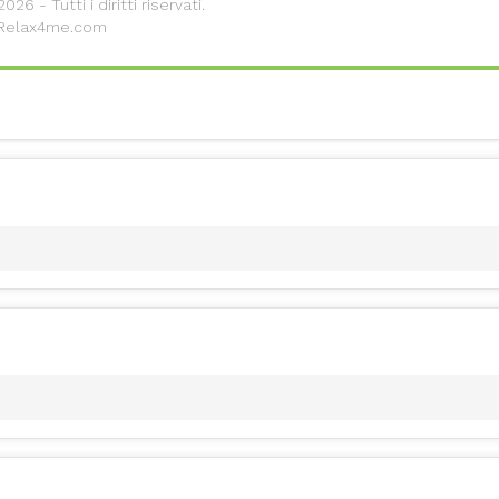
26 - Tutti i diritti riservati.
 Relax4me.com