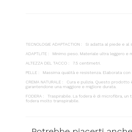
TECNOLOGIE ADAPTACTION : Si adatta al piede e al 
ADAPTLITE : Minimo peso. Materiale ultra leggero e m
ALTEZZA DEL TACCO : 7.5 centimetri.
PELLE : Massima qualità e resistenza. Elaborata con 
CREMA NATURALE : Cura e pulizia. Questo prodotto è lo
garantendone una maggiore e migliore durata.
FODERA : Traspirabile. La fodera è di microfibra, un
fodera molto transpirabile.
Potrebbe piacerti anch