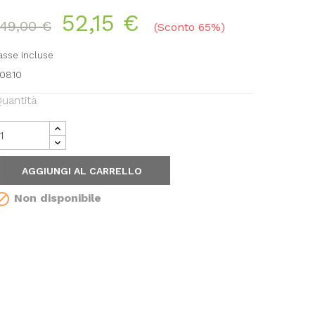
52,15 €
149,00 €
Sconto 65%
asse incluse
0810
uantità
AGGIUNGI AL CARRELLO

Non disponibile