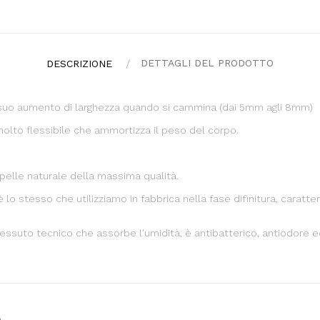
DETTAGLI DEL PRODOTTO
DESCRIZIONE
suo aumento di larghezza quando si cammina (dai 5mm agli 8mm)
olto flessibile che ammortizza il peso del corpo.
pelle naturale della massima qualità.
 stesso che utilizziamo in fabbrica nella fase difinitura, caratter
 tessuto tecnico che assorbe l'umidità, è antibatterico, antiodore
e