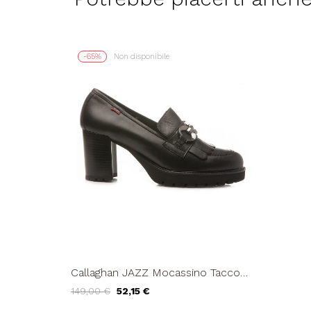
-65%
Non disponibile
Callaghan JAZZ Mocassino Tacco
Alto Frangia Nero
149,00 €
52,15 €