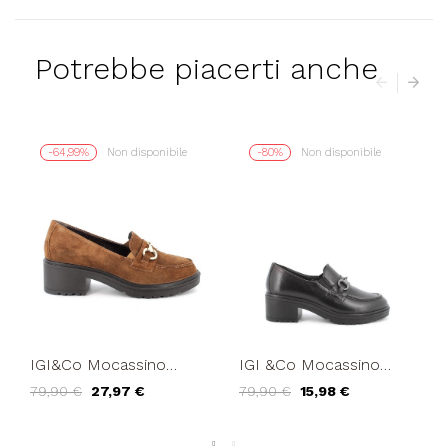
Potrebbe piacerti anche
-64,99%
Non disponibile
-80%
Non disponibile
IGI&Co Mocassino
IGI &Co Mocassino
Donna Tacco Medio
Morsetto Vaschetta
79,90 €
27,97 €
79,90 €
15,98 €
Morsetto Cognac
Tacco Medio Nero