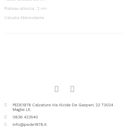
Plateau altezza : 2 cm
Calzata Abbondante
PEDE1978 Calzature Via Alcide De Gasperi, 22 73024
Maglie LE
0836 423540
info@pede1978.it