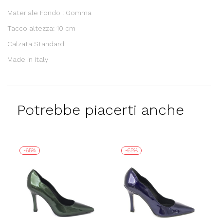
Materiale Fondo : Gomma
Tacco altezza: 10 cm
Calzata Standard
Made in Italy
Potrebbe piacerti anche
-65%
-65%