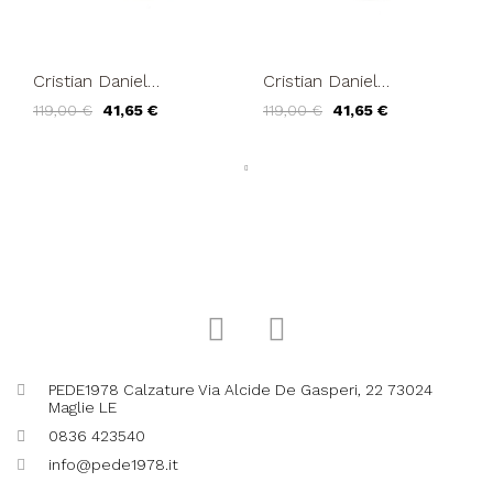
Cristian Daniel
Cristian Daniel
Decollette Punta Tacco
Decollette Punta Tacco
119,00 €
41,65 €
119,00 €
41,65 €
Alto Vernice Perlata
Alto Vernice Perlata
Verde
Blu...
PEDE1978 Calzature Via Alcide De Gasperi, 22 73024
Maglie LE
0836 423540
info@pede1978.it