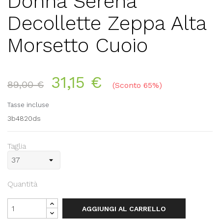
Donna Serena
Decollette Zeppa Alta
Morsetto Cuoio
31,15 €
89,00 €
Sconto 65%
Tasse incluse
3b4820ds
Taglia
Quantità
AGGIUNGI AL CARRELLO