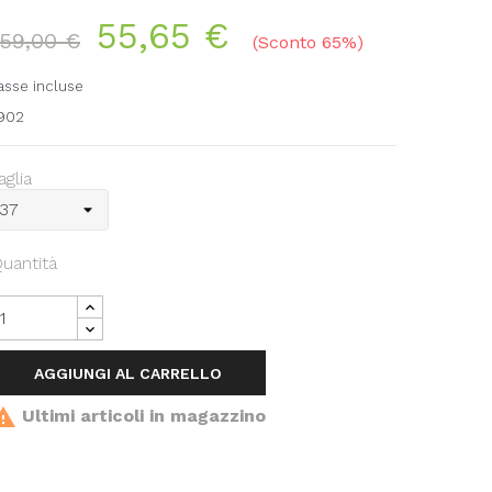
55,65 €
159,00 €
Sconto 65%
asse incluse
902
aglia
uantità
AGGIUNGI AL CARRELLO

Ultimi articoli in magazzino