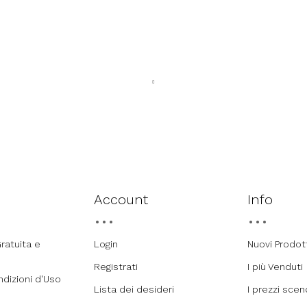
Account
Info
ratuita e
Login
Nuovi Prodot
Registrati
I più Venduti
ndizioni d'Uso
Lista dei desideri
I prezzi sce