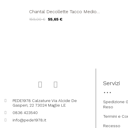
Chantal Decollette Tacco Medio
Vernice Lux Nero
159,00 €
55,65 €
Servizi
PEDE1978 Calzature Via Alcide De
Spedizione G
Gasperi, 22 73024 Maglie LE
Reso
0836 423540
Termini e Co
info@pede1978.it
Recesso