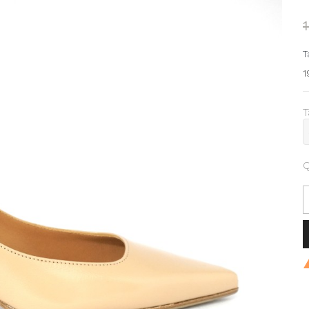
T
1
T
Q