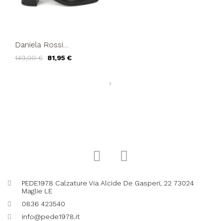
Daniela Rossi
Decollette Classic
149,00 €
81,95 €
Tacco Medio Nappa
Nero
PEDE1978 Calzature Via Alcide De Gasperi, 22 73024
Maglie LE
0836 423540
info@pede1978.it