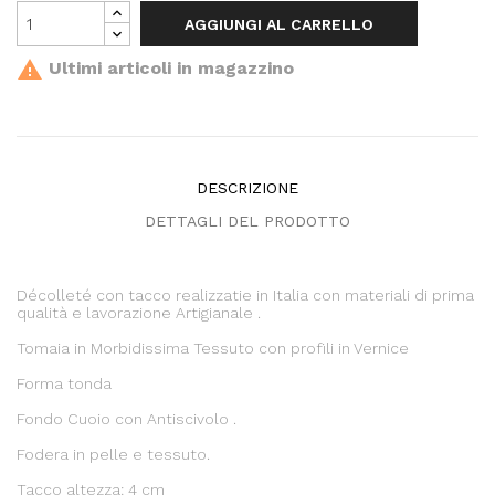
AGGIUNGI AL CARRELLO

Ultimi articoli in magazzino
DESCRIZIONE
DETTAGLI DEL PRODOTTO
Décolleté con tacco realizzatie in Italia con materiali di prima
qualità e lavorazione Artigianale .
Tomaia in Morbidissima Tessuto con profili in Vernice
Forma tonda
Fondo Cuoio con Antiscivolo .
Fodera in pelle e tessuto.
Tacco altezza: 4 cm