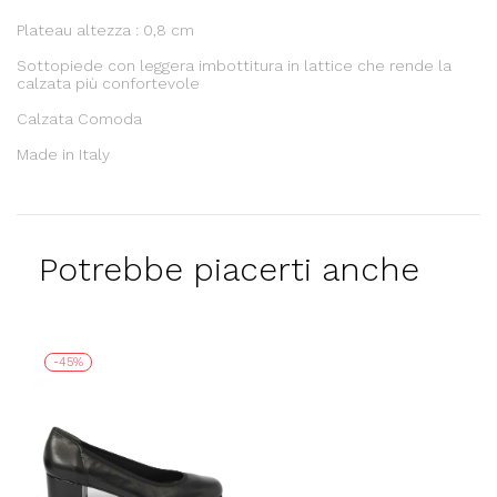
Plateau altezza : 0,8 cm
Sottopiede con leggera imbottitura in lattice che rende la
calzata più confortevole
Calzata Comoda
Made in Italy
Potrebbe piacerti anche
-45%