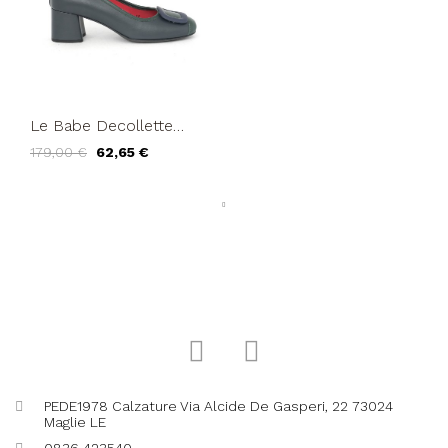
Le Babe Decollette
Tacco Medio Bicolore
179,00 €
62,65 €
Spilla Blu Verde
PEDE1978 Calzature Via Alcide De Gasperi, 22 73024
Maglie LE