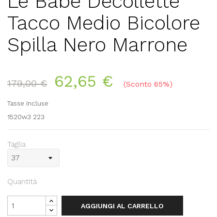
Le Babe Decollette
Tacco Medio Bicolore
Spilla Nero Marrone
62,65 €
179,00 €
Sconto 65%
Tasse incluse
1520w3 223
Taglia
Quantità
AGGIUNGI AL CARRELLO