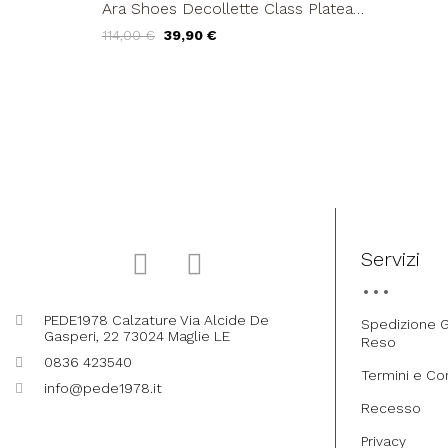
Ara Shoes Decollette Class Plateau
Liscio Nero
114,00 €
39,90 €
Servizi
PEDE1978 Calzature Via Alcide De
Spedizione G
Gasperi, 22 73024 Maglie LE
Reso
0836 423540
Termini e Co
info@pede1978.it
Recesso
Privacy