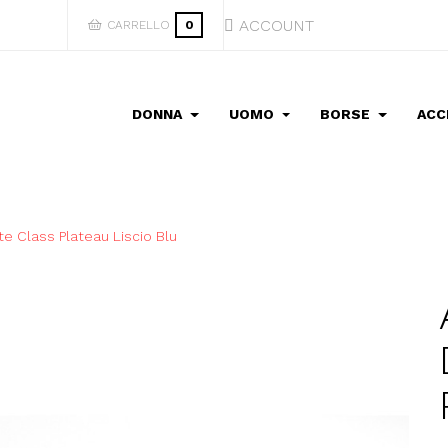
ACCOUNT
CARRELLO
0
DONNA
UOMO
BORSE
ACC
e Class Plateau Liscio Blu