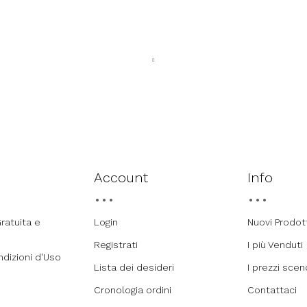
Account
Info
ratuita e
Login
Nuovi Prodot
Registrati
I più Venduti
ndizioni d'Uso
Lista dei desideri
I prezzi sce
Cronologia ordini
Contattaci