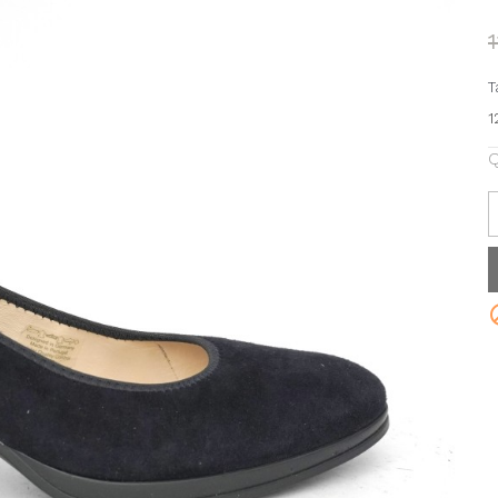
T
1
Q