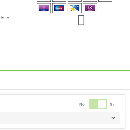
ndono
No
Sì