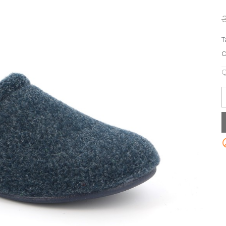
T
C
Q