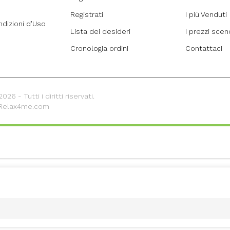
Registrati
I più Venduti
ndizioni d'Uso
Lista dei desideri
I prezzi sce
Cronologia ordini
Contattaci
26 - Tutti i diritti riservati.
 Relax4me.com