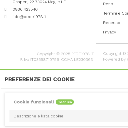
Gasperi, 22 73024 Maglie LE
Reso
0836 423540
Termini e Co
info@pede1978.it
Recesso
Privacy
Copyright © 20
Copyright © 2025 PEDE1978.IT
Powered by
P. Iva IT03558710756-CCIAA LE230363
PREFERENZE DEI COOKIE
Cookie funzionali
Tecnico
Descrizione e lista cookie