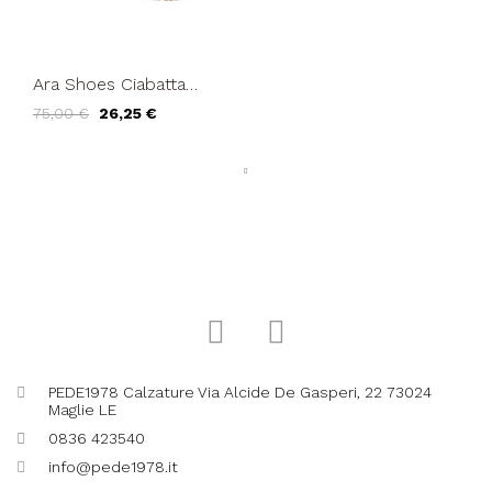
Ara Shoes Ciabatta
Doppio T Doppio
75,00 €
26,25 €
Velcro Bianco
PEDE1978 Calzature Via Alcide De Gasperi, 22 73024
Maglie LE
0836 423540
info@pede1978.it