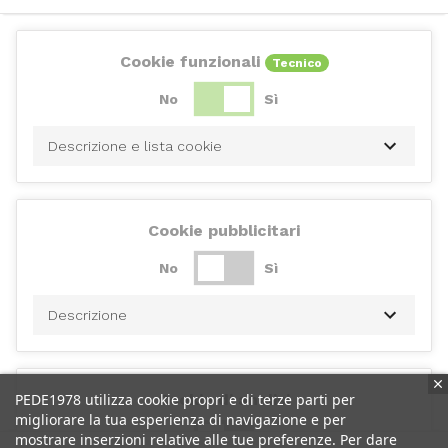
Cookie funzionali
Tecnico
No
Sì
Descrizione e lista cookie
Cookie pubblicitari
No
Sì
Descrizione
PEDE1978 utilizza cookie propri e di terze parti per
Cookie di analisi
migliorare la tua esperienza di navigazione e per
No
Sì
mostrare inserzioni relative alle tue preferenze. Per dare