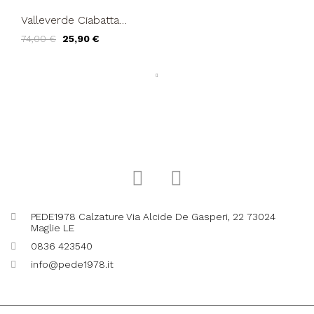
Valleverde Ciabatta
Zeppa Media Stampa
74,00 €
25,90 €
Cocco Fibbia Nero
PEDE1978 Calzature Via Alcide De Gasperi, 22 73024
Maglie LE
0836 423540
info@pede1978.it