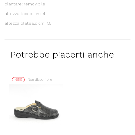
plantare: removibile
altezza tacco: cm. 4
altezza plateau: cm. 1,5
Potrebbe piacerti anche
-65%
Non disponibile