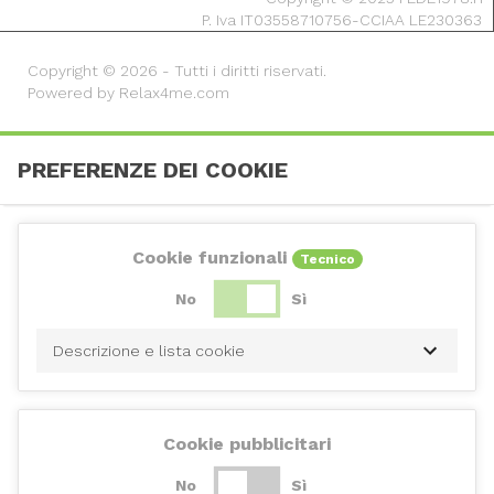
P. Iva IT03558710756-CCIAA LE230363
Copyright © 2026 - Tutti i diritti riservati.
Powered by Relax4me.com
PREFERENZE DEI COOKIE
Cookie funzionali
Tecnico
No
Sì
Descrizione e lista cookie
Cookie pubblicitari
No
Sì